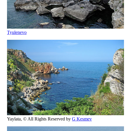
Tyulenevo
Yaylata,
© All Rights Reserved by
G Kesmev