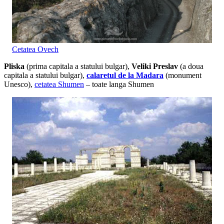
Cetatea Ovech
Pliska
(prima capitala a statului bulgar),
Veliki Preslav
(a doua
capitala a statului bulgar),
calaretul de la Madara
(monument
Unesco),
cetatea Shumen
– toate langa Shumen