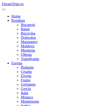
Skip
DreamTrips.ro
to
content
Home
România
București
Banat
Bucovina
Dobrogea
Maramureș
Moldova
Muntenia
Oltenia
Transilvania
Europa
Bulgaria
Croația
Elveția
Franța
Germania
Grecia
Italia
Monaco
Muntenegru
Serbia