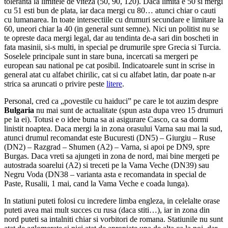
toleranta la limitele de viteza (50, 90, 120). Daca limita e 50 si mergi
cu 51 esti bun de plata, iar daca mergi cu 80… atunci chiar o cauti
cu lumanarea. In toate intersectiile cu drumuri secundare e limitare la
60, uneori chiar la 40 (in general sunt semne). Nici un politist nu se
te opreste daca mergi legal, dar au tendinta de-a sari din boscheti in
fata masinii, si-s multi, in special pe drumurile spre Grecia si Turcia.
Soselele principale sunt in stare buna, incercati sa mergeri pe
european sau national pe cat posibil. Indicatoarele sunt in scrise in
general atat cu alfabet chirilic, cat si cu alfabet latin, dar poate n-ar
strica sa aruncati o privire peste
litere
.
Personal, cred ca „povestile cu haiduci” pe care le tot auzim despre
Bulgaria
nu mai sunt de actualitate (spun asta dupa vreo 15 drumuri
pe la ei). Totusi e o idee buna sa ai asigurare Casco, ca sa dormi
linistit noaptea. Daca mergi la in zona orasului Varna sau mai la sud,
atunci drumul recomandat este Bucuresti (DN5) – Giurgiu – Ruse
(DN2) – Razgrad – Shumen (A2) – Varna, si apoi pe DN9, spre
Burgas. Daca vreti sa ajungeti in zona de nord, mai bine mergeti pe
autostrada soarelui (A2) si treceti pe la Vama Veche (DN39) sau
Negru Voda (DN38 – varianta asta e recomandata in special de
Paste, Rusalii, 1 mai, cand la Vama Veche e coada lunga).
In statiuni puteti folosi cu incredere limba engleza, in celelalte orase
puteti avea mai mult succes cu rusa (daca stiti…), iar in zona din
nord puteti sa intalniti chiar si vorbitori de romana. Statiunile nu sunt