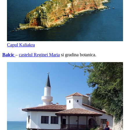
Capul Kaliakra
Balcic
–
castelul Reginei Maria
si gradina botanica.