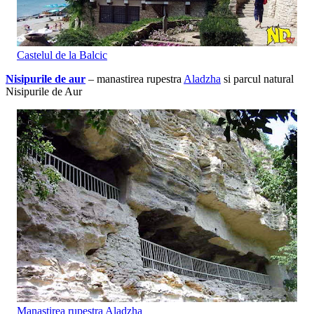
C
astelul de la Balcic
Nisipurile de aur
– manastirea rupestra
Aladzha
si parcul natural
Nisipurile de Aur
Manastirea rupestra Aladzha