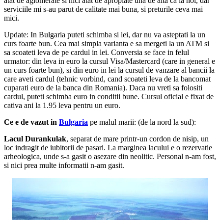
atat de aglomerate si nici atat de apropiate una de alta ca la noi, dar
serviciile mi s-au parut de calitate mai buna, si preturile ceva mai
mici.
Update: In Bulgaria puteti schimba si lei, dar nu va asteptati la un
curs foarte bun. Cea mai simpla varianta e sa mergeti la un ATM si
sa scoateti leva de pe cardul in lei. Conversia se face in felul
urmator: din leva in euro la cursul Visa/Mastercard (care in general e
un curs foarte bun), si din euro in lei la cursul de vanzare al bancii la
care aveti cardul (tehnic vorbind, cand scoateti leva de la bancomat
cuparati euro de la banca din Romania). Daca nu vreti sa folositi
cardul, puteti schimba euro in conditii bune. Cursul oficial e fixat de
cativa ani la 1.95 leva pentru un euro.
Ce e de vazut in
Bulgaria
pe malul marii: (de la nord la sud):
Lacul Durankulak
, separat de mare printr-un cordon de nisip, un
loc indragit de iubitorii de pasari. La marginea lacului e o rezervatie
arheologica, unde s-a gasit o asezare din neolitic. Personal n-am fost,
si nici prea multe informatii n-am gasit.