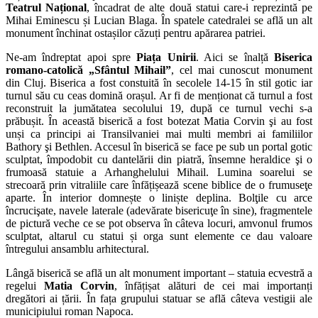
Teatrul Național
, încadrat de alte două statui care-i reprezintă pe
Mihai Eminescu și Lucian Blaga. În spatele catedralei se află un alt
monument închinat ostașilor căzuți pentru apărarea patriei.
Ne-am îndreptat apoi spre
Piața Unirii
. Aici se înalță
Biserica
romano-catolică „Sfântul Mihail”
, cel mai cunoscut monument
din Cluj. Biserica a fost constuită în secolele 14-15 în stil gotic iar
turnul său cu ceas domină orașul. Ar fi de menționat că turnul a fost
reconstruit la jumătatea secolului 19, după ce turnul vechi s-a
prăbușit. În această biserică a fost botezat Matia Corvin şi au fost
unși ca principi ai Transilvaniei mai multi membri ai familiilor
Bathory şi Bethlen. Accesul în biserică se face pe sub un portal gotic
sculptat, împodobit cu dantelării din piatră, însemne heraldice şi o
frumoasă statuie a Arhanghelului Mihail. Lumina soarelui se
strecoară prin vitraliile care înfățișează scene biblice de o frumuseţe
aparte. În interior domnește o liniște deplina. Bolţile cu arce
încrucişate, navele laterale (adevărate bisericuţe în sine), fragmentele
de pictură veche ce se pot observa în câteva locuri, amvonul frumos
sculptat, altarul cu statui și orga sunt elemente ce dau valoare
întregului ansamblu arhitectural.
Lângă biserică se află un alt monument important – statuia ecvestră a
regelui
Matia Corvin
, înfățișat alături de cei mai importanți
dregători ai țării. În fața grupului statuar se află câteva vestigii ale
municipiului roman Napoca.