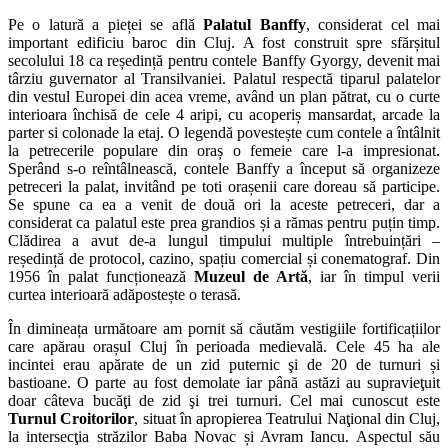
Pe o latură a pieței se află
Palatul Banffy
, considerat cel mai
important edificiu baroc din Cluj. A fost construit spre sfărșitul
secolului 18 ca reședință pentru contele Banffy Gyorgy, devenit mai
târziu guvernator al Transilvaniei. Palatul respectă tiparul palatelor
din vestul Europei din acea vreme, având un plan pătrat, cu o curte
interioara închisă de cele 4 aripi, cu acoperiș mansardat, arcade la
parter si colonade la etaj. O legendă povestește cum contele a întâlnit
la petrecerile populare din oraș o femeie care l-a impresionat.
Sperând s-o reîntâlnească, contele Banffy a început să organizeze
petreceri la palat, invitând pe toti orașenii care doreau să participe.
Se spune ca ea a venit de două ori la aceste petreceri, dar a
considerat ca palatul este prea grandios și a rămas pentru puțin timp.
Clădirea a avut de-a lungul timpului multiple întrebuințări –
reședință de protocol, cazino, spațiu comercial și conematograf. Din
1956 în palat funcționează
Muzeul de Artă
, iar în timpul verii
curtea interioară adăpostește o terasă.
În dimineața următoare am pornit să căutăm vestigiile fortificațiilor
care apărau orașul Cluj în perioada medievală. Cele 45 ha ale
incintei erau apărate de un zid puternic şi de 20 de turnuri și
bastioane. O parte au fost demolate iar până astăzi au supravieţuit
doar câteva bucăţi de zid şi trei turnuri. Cel mai cunoscut este
Turnul Croitorilor
, situat în apropierea Teatrului Naţional din Cluj,
la intersecţia străzilor Baba Novac și Avram Iancu. Aspectul său