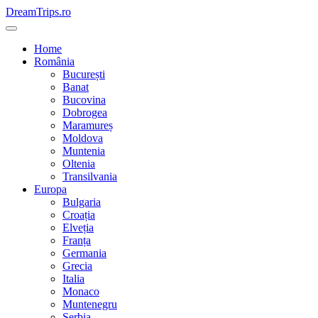
Skip
DreamTrips.ro
to
content
Home
România
București
Banat
Bucovina
Dobrogea
Maramureș
Moldova
Muntenia
Oltenia
Transilvania
Europa
Bulgaria
Croația
Elveția
Franța
Germania
Grecia
Italia
Monaco
Muntenegru
Serbia