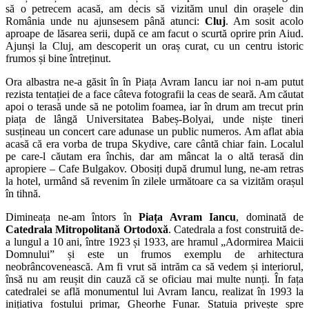
să o petrecem acasă, am decis să vizităm unul din orașele din
România unde nu ajunsesem până atunci:
Cluj
. Am sosit acolo
aproape de lăsarea serii, după ce am facut o scurtă oprire prin Aiud.
Ajunși la Cluj, am descoperit un oraș curat, cu un centru istoric
frumos și bine întreținut.
Ora albastra ne-a găsit în în Piața Avram Iancu iar noi n-am putut
rezista tentației de a face câteva fotografii la ceas de seară. Am căutat
apoi o terasă unde să ne potolim foamea, iar în drum am trecut prin
piața de lângă Universitatea Babeș-Bolyai, unde niște tineri
susțineau un concert care adunase un public numeros. Am aflat abia
acasă că era vorba de trupa Skydive, care cântă chiar fain. Localul
pe care-l căutam era închis, dar am mâncat la o altă terasă din
apropiere – Cafe Bulgakov. Obosiți după drumul lung, ne-am retras
la hotel, urmând să revenim în zilele următoare ca sa vizităm orașul
în tihnă.
Dimineața ne-am întors în
Piața Avram Iancu
, dominată de
Catedrala Mitropolitană Ortodoxă
. Catedrala a fost construită de-
a lungul a 10 ani, între 1923 și 1933, are hramul „Adormirea Maicii
Domnului” și este un frumos exemplu de arhitectura
neobrâncovenească. Am fi vrut să intrăm ca să vedem și interiorul,
însă nu am reușit din cauză că se oficiau mai multe nunți. În fața
catedralei se află monumentul lui Avram Iancu, realizat în 1993 la
inițiativa fostului primar, Gheorhe Funar. Statuia privește spre