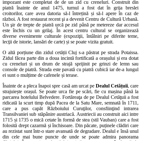
impozant este completat de de un zid cu creneluri. Construit din
piatră înainte de anul 1475, turnul a fost dat în grija breslei
croitorilor, care avea datoria să-l întrețină și să-l apere în caz de
război. A fost restaurat recent şi a devenit Centru de Cultură Urbană.
Un şir de trepte de piatră urcă pe zid până pe metereze dar accesul
este închis cu un grilaj. În acest centru cultural se organizează
diverse evenimente culturale (expoziţii, întâlniri pe diferite teme,
lecţii de istorie, lansări de carte) și se poate vizita gratuit.
O altă porțiune din zidul cetății Cluj s-a păstrat pe strada Potaissa.
Zidul făcea parte din a doua incintă fortificată a orașului și era dotat
cu creneluri și un drum de strajă sprijinit pe grinzi de lemn sau
console de piatră. Strada este pavată cu piatră cubică iar de-a lungul
ei sunt o mulțime de cafenele și terase.
Înainte de a pleca înapoi spre casă am urcat pe
Dealul Cetățuii
, care
strajuiește orașul. Se poate urca fie pe scări, fie cu mașina până la
parcarea hotelului Belvedere. Fortăreaţa de pe Dealul Cetăţuii a fost
ridicată la scurt timp după Pacea de la Satu Mare, semnată în 1711,
care a pus capăt Războiului Curuţilor, consfiinţind intrarea
Transilvaniei sub stăpânire austriacă. Austriecii au construit aici intre
1715 și 1735 o mică cetate în formă de stea (stil Vauban) care a fost
folosită drept cazarmă și închisoare. Din păcate, puținele clădiri care
au rezistat sunt într-o stare avansată de degradare. Dealul e însă unul
din cele mai bune puncte de unde se poate admira panorama