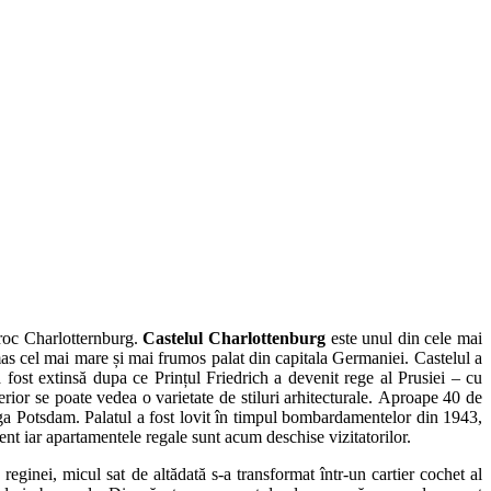
aroc Charlotternburg.
Castelul Charlottenburg
este unul din cele mai
mas cel mai mare și mai frumos palat din capitala Germaniei. Castelul a
 fost extinsă dupa ce Prințul Friedrich a devenit rege al Prusiei – cu
rior se poate vedea o varietate de stiluri arhitecturale. Aproape 40 de
anga Potsdam. Palatul a fost lovit în timpul bombardamentelor din 1943,
tent iar apartamentele regale sunt acum deschise vizitatorilor.
eginei, micul sat de altădată s-a transformat într-un cartier cochet al