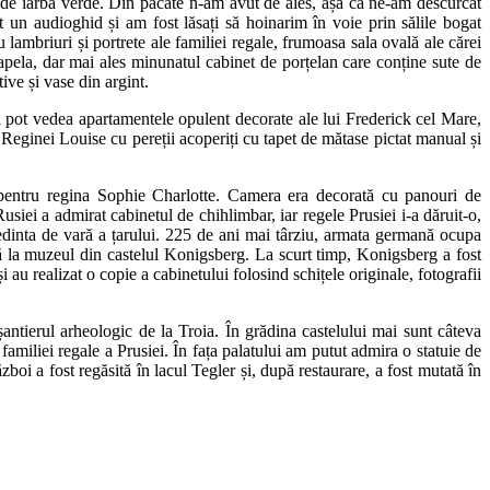
u de iarba verde. Din păcate n-am avut de ales, așa că ne-am descurcat
 un audioghid și am fost lăsați să hoinarim în voie prin sălile bogat
 lambriuri și portrete ale familiei regale, frumoasa sala ovală ale cărei
capela, dar mai ales minunatul cabinet de porțelan care conține sute de
ive și vase din argint.
rii pot vedea apartamentele opulent decorate ale lui Frederick cel Mare,
 Reginei Louise cu pereții acoperiți cu tapet de mătase pictat manual și
8 pentru regina Sophie Charlotte. Camera era decorată cu panouri de
usiei a admirat cabinetul de chihlimbar, iar regele Prusiei i-a dăruit-o,
eședinta de vară a țarului. 225 de ani mai târziu, armata germană ocupa
ă la muzeul din castelul Konigsberg. La scurt timp, Konigsberg a fost
 au realizat o copie a cabinetului folosind schițele originale, fotografii
ntierul arheologic de la Troia. În grădina castelului mai sunt câteva
amiliei regale a Prusiei. În fața palatului am putut admira o statuie de
oi a fost regăsită în lacul Tegler și, după restaurare, a fost mutată în