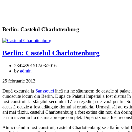
Berlin: Castelul Charlottenburg
Berlin: Castelul Charlottenburg
23/04/2015
17/03/2016
by
admin
25 februarie 2013
După excursia la
Sanssouci
încă nu ne săturasem de castele și palate
cunoscute locuri din Berlin. După ce Palatul Imperial a fost distrus î
fost construit la sfârșitul secolului 17 ca reședința de vară pentru 
această ocazie a fost adăugate domul si oranjeria. Urmașii săi au exti
ani mai târziu, castelul Charlottenburg a fost extins din nou din dori
iar un incendiu l-a distrus aproape complet. După război a fost reconstru
Atunci când a fost construit, castelul Charlottenburg se afla în satul