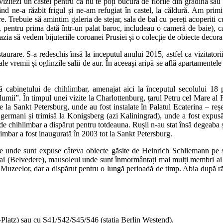
vizitezi un castel pentru că nu te poți bucura de florile din grădina sa
ne-a răzbit frigul și ne-am refugiat în castel, la căldură. Am primit
 Trebuie să amintim galeria de stejar, sala de bal cu pereți acoperiti cu
re, pentru prima dată într-un palat baroc, includeau o cameră de baie), 
zia să vedem bijuteriile coroanei Prusiei și o colecție de obiecte decorat
taurare. S-a redeschis însă la inceputul anului 2015, astfel ca vizitato
e vremii și oglinzile salii de aur. În aceeași aripă se află apartamentele
tă cabinetului de chihlimbar, amenajat aici la începutul secolului 1
lumii”. În timpul unei vizite la Charlottenburg, țarul Petru cel Mare al R
se la Sankt Petersburg, unde au fost instalate în Palatul Ecaterina – r
germani și trimisă la Konigsberg (azi Kaliningrad), unde a fost expus
de chihlimbar a dispărut pentru totdeauna. Rușii n-au stat însă degeaba și
mbar a fost inaugurată în 2003 tot la Sankt Petersburg.
e unde sunt expuse câteva obiecte găsite de Heinrich Schliemann pe șa
ceai (Belvedere), mausoleul unde sunt înmormântați mai mulți membri ai f
a Muzeelor, dar a dispărut pentru o lungă perioadă de timp. Abia după răzb
Platz) sau cu S41/S42/S45/S46 (stația Berlin Westend).