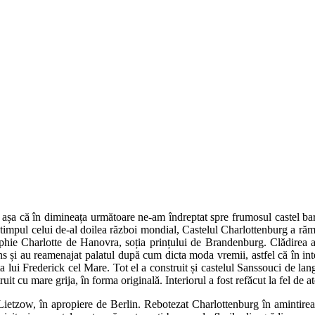
, așa că în dimineața următoare ne-am îndreptat spre frumosul castel b
n timpul celui de-al doilea război mondial, Castelul Charlottenburg a ră
Sophie Charlotte de Hanovra, soția prințului de Brandenburg. Clădirea a
ns și au reamenajat palatul după cum dicta moda vremii, astfel că în inte
nța lui Frederick cel Mare. Tot el a construit și castelul Sanssouci de l
it cu mare grija, în forma originală. Interiorul a fost refăcut la fel de a
 Lietzow, în apropiere de Berlin. Rebotezat Charlottenburg în amintirea r