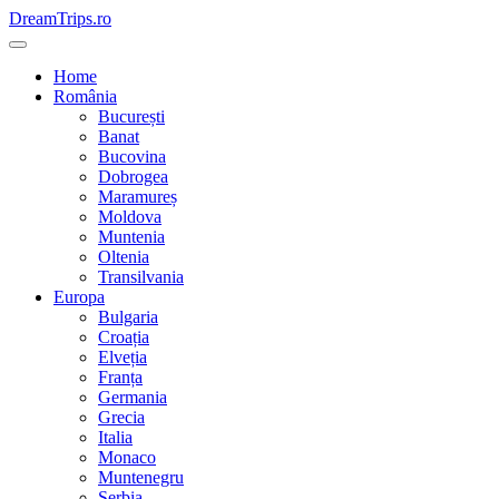
Skip
DreamTrips.ro
to
content
Home
România
București
Banat
Bucovina
Dobrogea
Maramureș
Moldova
Muntenia
Oltenia
Transilvania
Europa
Bulgaria
Croația
Elveția
Franța
Germania
Grecia
Italia
Monaco
Muntenegru
Serbia