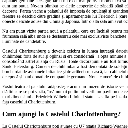
capitalei germane. Desigur, iarna nu e cel mai potrivit moment ca să 
cum am putut. Ne-am plimbat pe aleile acoperite de zăpadă până când 
decorate. Partea veche a palatului dă impresia de opulență și grandoare.
ferestre se deschid către grădină și apartamentele lui Friedrich I (ca
obiecte delicate aduse din China și Japonia. Într-o alta sală am avut oca
Nu am putut vizita partea nouă a palatului, care era închisă pentru res
frumoasa sală alba unde se desfașurau cele mai exclusiviste banchete al
iluminate de candelabre.
Castelul Charlottenburg a devenit celebru în lumea întreagă datori
chihlimbar, foiță de aur și oglinzi și era considerată „a opta minune a 
consolidând astfel alianța cu Rusia. Toate decorațiunile au fost trimi
Sankt Petersburg. Camera de chihlimbar a fost demontată de soldații 
bombardat de avioanele britanice și de artileria rusească, iar cabinetul 
de epocă și bani donați de companiile germane. Noua cameră de chihli
Fostul teatru al palatului adăpostește acum un muzeu de istorie vech
clădiri care se pot vizita, însă numai pe timpul verii: un pavilion de 
mari dimensiuni a Friedrich Wilhelm I. Inițial statuia se afla pe Insul
fața castelului Charlottenburg.
Cum ajungi la Castelul Charlottenburg?
La Castelul Charlottenburg poți ajunge cu U7 (stația Richard-Wagner-