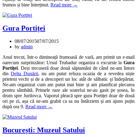
„City-
frumos și bine întreținut.
Read more
→
break
la
Cluj”
Gura Portiței
08/07/2015
07/07/2015
by
admin
Anul trecut, într-o dimineață frumoasă de vară, am primit un e-mail
oarecum surprinzător: Ursul Trubadur organiza o excursie la
Gura
Portiței
. Deși trecuseră doar două săptamâni de când ne-am întors
din
Delta Dunării
, nu am putut refuza ocazia de a revedea niște
prieteni vechi și de a descoperi un loc atât de sălbatic și îndepărtat.
Ne-am organizat cum am putut mai bine și am planificat plecarea
pentru sâmbătă. Primele raze ale soarelui ne-au gasit pe șosea, în
drum spre Jurilovca. Vaporul pleacă spre gura Portiței doar de două
ori pe zi, așa că ne-am grabit ca sa nu întârziem și am ajuns puțin
„Gura
după ora 9.
Read more
→
Portiței”
București: Muzeul Satului