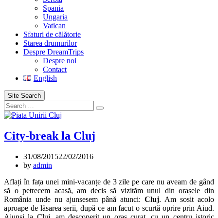
Spania
Ungaria
Vatican
Sfaturi de călătorie
Starea drumurilor
Despre DreamTrips
Despre noi
Contact
English
Site Search
Search
City-break la Cluj
31/08/2015
22/02/2016
by
admin
Aflați în fața unei mini-vacanțe de 3 zile pe care nu aveam de gând
să o petrecem acasă, am decis să vizităm unul din orașele din
România unde nu ajunsesem până atunci:
Cluj
. Am sosit acolo
aproape de lăsarea serii, după ce am facut o scurtă oprire prin Aiud.
Ajunși la Cluj, am descoperit un oraș curat, cu un centru istoric