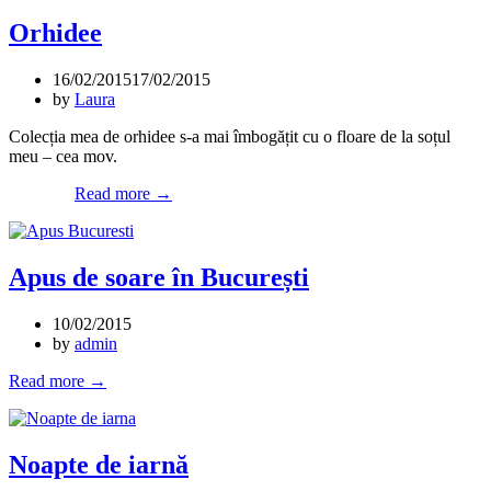
Orhidee
16/02/2015
17/02/2015
by
Laura
Colecția mea de orhidee s-a mai îmbogățit cu o floare de la soțul
meu – cea mov.
„Orhidee”
Read more
→
Apus de soare în București
10/02/2015
by
admin
„Apus
Read more
→
de
soare
în
București”
Noapte de iarnă