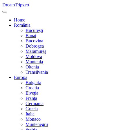
Skip
DreamTrips.ro
to
content
Home
România
București
Banat
Bucovina
Dobrogea
Maramureș
Moldova
Muntenia
Oltenia
Transilvania
Europa
Bulgaria
Croația
Elveția
Franța
Germania
Grecia
Italia
Monaco
Muntenegru
Serbia