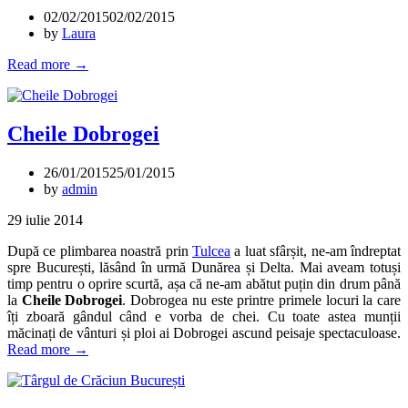
02/02/2015
02/02/2015
by
Laura
„Noapte
Read more
→
de
iarnă”
Cheile Dobrogei
26/01/2015
25/01/2015
by
admin
29 iulie 2014
După ce plimbarea noastră prin
Tulcea
a luat sfârșit, ne-am îndreptat
spre București, lăsând în urmă Dunărea și Delta. Mai aveam totuși
timp pentru o oprire scurtă, așa că ne-am abătut puțin din drum până
la
Cheile Dobrogei
. Dobrogea nu este printre primele locuri la care
îți zboară gândul când e vorba de chei. Cu toate astea munții
măcinați de vânturi și ploi ai Dobrogei ascund peisaje spectaculoase.
„Cheile
Read more
→
Dobrogei”