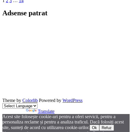
Paginație
1
2
3
…
14
articole
Adsense patrat
Theme by
Colorlib
Powered by
WordPress
Powered by
Translate
Acest site folosește cookie-uri pentru a oferi servicii, pentru a
personaliza reclame și pentru a analiza traficul. Dacă folosiți acest
site, sunteți de acord cu utilizarea cookie-urilor.
Ok
Refuz