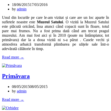
18/06/2015
17/03/2016
by
admin
Unul din locurile pe care le-am vizitat și care are un loc aparte în
sufletele noastre este
Muzeul Satului
. O vizită la Muzeul Satului
este plăcută oricând, însa atunci când copacii sunt în floare, totul
pare mai frumos. Nu a fost prima dată când am trecut pragul
muzeului. Am mai fost aici și în 2010 (poate nu întâmplator, tot
primăvara) dar la a doua vizită ni s-a părut . Casele vechi și
atmosfera arhaică transformă plimbarea pe ulițele sale într-o
adevărată călătorie în timp.
„București:
Read more
→
Muzeul
Satului”
Primăvara
08/05/2015
08/05/2015
by
admin
„Primăvara”
Read more
→