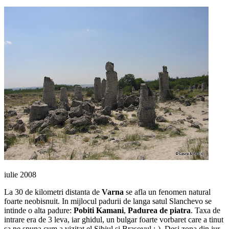
iulie 2008
La 30 de kilometri distanta de
Varna
se afla un fenomen natural
foarte neobisnuit. In mijlocul padurii de langa satul Slanchevo se
intinde o alta padure:
Pobiti Kamani
,
Padurea de piatra
. Taxa de
intrare era de 3 leva, iar ghidul, un bulgar foarte vorbaret care a tinut
sa ne spuna cum a vizitat el Sibiul si Brasovul :-). Desi zona din jur