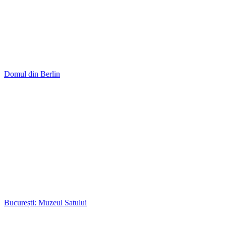
Domul din Berlin
București: Muzeul Satului
Primăvara
Berlin: Castelul Charlottenburg
Iarna la Berlin
Orhidee
Noapte de iarnă
10 COMMENTS