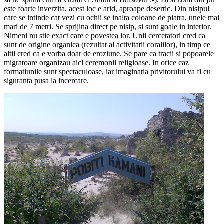
este foarte inverzita, acest loc e arid, aproape desertic. Din nisipul
care se intinde cat vezi cu ochii se inalta coloane de piatra, unele mai
mari de 7 metri. Se sprijina direct pe nisip, si sunt goale in interior.
Nimeni nu stie exact care e povestea lor. Unii cercetatori cred ca
sunt de origine organica (rezultat al activitatii coralilor), in timp ce
altii cred ca e vorba doar de eroziune. Se pare ca tracii si popoarele
migratoare organizau aici ceremonii religioase. In orice caz
formatiunile sunt spectaculoase, iar imaginatia privitorului va fi cu
siguranta pusa la incercare.