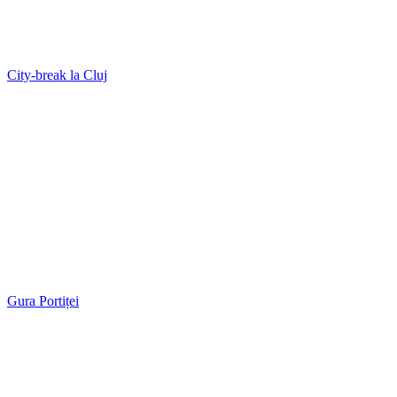
City-break la Cluj
Gura Portiței