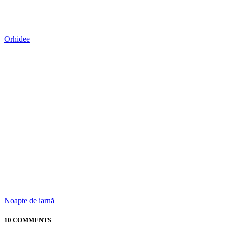
@Alicee: daca te duci acolo, inceaarca sa ajungi devreme. La
pranz caldura e greu de suportat.
alicee
06/08/2011 at 1:21 pm
Răspunde
ms de sfat 🙂
Anca
01/05/2014 at 9:29 am
Răspunde
As vrea sa merg la „padurea de piatra” dar as vrea sa o
parcurg cu bicicleta… Este posibil? Este permis accesul in
zona padurii cu bicicleta?