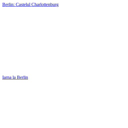
05/08/2011 at 9:30 pm
Răspunde
Interesant acest loc, mi-ar placea sa il vad si eu inr-o zi!
Si pozele foarte reusite
Apollo
06/08/2011 at 8:37 am
Răspunde
@Traveling Hawk: Bine ai revenit. Ma bucur ca am facut
lumina in „problema” asta 🙂
Apollo
06/08/2011 at 8:38 am
Răspunde