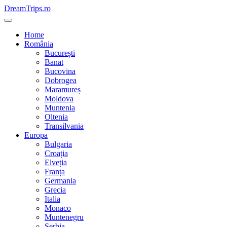
Skip
DreamTrips.ro
to
content
Home
România
București
Banat
Bucovina
Dobrogea
Maramureș
Moldova
Muntenia
Oltenia
Transilvania
Europa
Bulgaria
Croația
Elveția
Franța
Germania
Grecia
Italia
Monaco
Muntenegru
Serbia