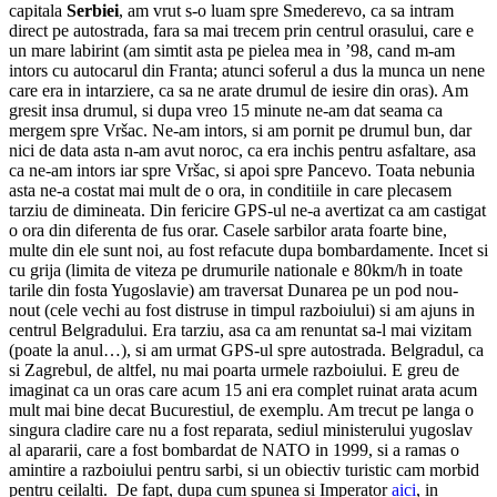
capitala
Serbiei
, am vrut s-o luam spre Smederevo, ca sa intram
direct pe autostrada, fara sa mai trecem prin centrul orasului, care e
un mare labirint (am simtit asta pe pielea mea in ’98, cand m-am
intors cu autocarul din Franta; atunci soferul a dus la munca un nene
care era in intarziere, ca sa ne arate drumul de iesire din oras). Am
gresit insa drumul, si dupa vreo 15 minute ne-am dat seama ca
mergem spre Vršac. Ne-am intors, si am pornit pe drumul bun, dar
nici de data asta n-am avut noroc, ca era inchis pentru asfaltare, asa
ca ne-am intors iar spre Vršac, si apoi spre Pancevo. Toata nebunia
asta ne-a costat mai mult de o ora, in conditiile in care plecasem
tarziu de dimineata. Din fericire GPS-ul ne-a avertizat ca am castigat
o ora din diferenta de fus orar. Casele sarbilor arata foarte bine,
multe din ele sunt noi, au fost refacute dupa bombardamente. Incet si
cu grija (limita de viteza pe drumurile nationale e 80km/h in toate
tarile din fosta Yugoslavie) am traversat Dunarea pe un pod nou-
nout (cele vechi au fost distruse in timpul razboiului) si am ajuns in
centrul Belgradului. Era tarziu, asa ca am renuntat sa-l mai vizitam
(poate la anul…), si am urmat GPS-ul spre autostrada. Belgradul, ca
si Zagrebul, de altfel, nu mai poarta urmele razboiului. E greu de
imaginat ca un oras care acum 15 ani era complet ruinat arata acum
mult mai bine decat Bucurestiul, de exemplu. Am trecut pe langa o
singura cladire care nu a fost reparata, sediul ministerului yugoslav
al apararii, care a fost bombardat de NATO in 1999, si a ramas o
amintire a razboiului pentru sarbi, si un obiectiv turistic cam morbid
pentru ceilalti. De fapt, dupa cum spunea si Imperator
aici
, in