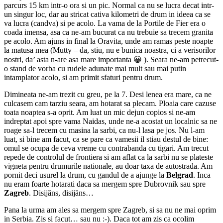
parcurs 15 km intr-o ora si un pic. Normal ca nu se lucra decat intr-
un singur loc, dar au stricat cativa kilometri de drum in ideea ca se
va lucra (candva) si pe acolo. La vama de la Portile de Fier era o
coada imensa, asa ca ne-am bucurat ca nu trebuie sa trecem granita
pe acolo. Am ajuns in final la Oravita, unde am ramas peste noapte
la matusa mea (Mutty – da, stiu, nu e bunica noastra, ci a verisorilor
nostri, da’ asta n-are asa mare importanta 😀 ). Seara ne-am petrecut-
o stand de vorba cu rudele adunate mai mult sau mai putin
intamplator acolo, si am primit sfaturi pentru drum.
Dimineata ne-am trezit cu greu, pe la 7. Desi lenea era mare, ca ne
culcasem cam tarziu seara, am hotarat sa plecam. Ploaia care cazuse
toata noaptea s-a oprit. Am luat un mic dejun copios si ne-am
indreptat apoi spre vama Naidas, unde ne-a acostat un localnic sa ne
roage sa-l trecem cu masina la sarbi, ca nu-l lasa pe jos. Nu l-am
luat, si bine am facut, ca se pare ca vamesii il stiau destul de bine:
omul se ocupa de ceva vreme cu contrabanda cu tigari. Am trecut
repede de controlul de frontiera si am aflat ca la sarbi nu se plateste
vigneta pentru drumurile nationale, au doar taxa de autostrada. Am
pornit deci usurel la drum, cu gandul de a ajunge la
Belgrad
. Inca
nu eram foarte hotarati daca sa mergem spre Dubrovnik sau spre
Zagreb
. Disijăns, disijăns…
Pana la urma am ales sa mergem spre Zagreb, si sa nu ne mai oprim
in Serbia. Zis si facut… sau nu :-). Daca tot am zis ca ocolim