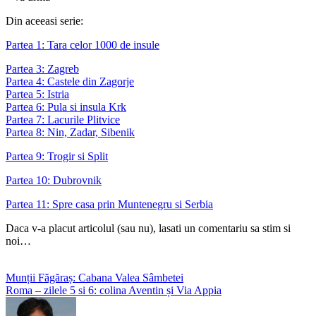
Din aceeasi serie:
Partea 1: Tara celor 1000 de insule
Partea 3: Zagreb
Partea 4: Castele din Zagorje
Partea 5: Istria
Partea 6: Pula si insula Krk
Partea 7: Lacurile Plitvice
Partea 8: Nin, Zadar, Sibenik
Partea 9: Trogir si Split
Partea 10: Dubrovnik
Partea 11: Spre casa prin Muntenegru si Serbia
Daca v-a placut articolul (sau nu), lasati un comentariu sa stim si
noi…
Munții Făgăraș: Cabana Valea Sâmbetei
Roma – zilele 5 si 6: colina Aventin și Via Appia