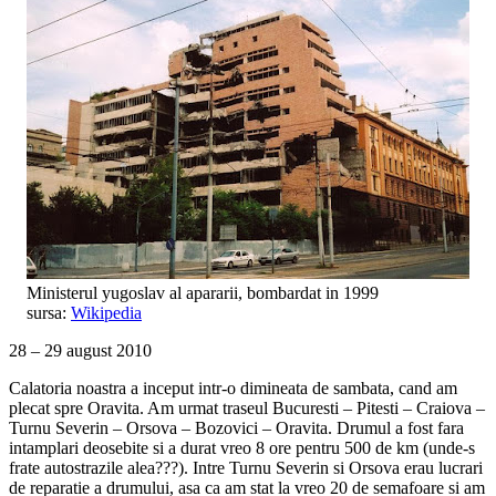
Ministerul yugoslav al apararii, bombardat in 1999
sursa:
Wikipedia
28 – 29 august 2010
Calatoria noastra a inceput intr-o dimineata de sambata, cand am
plecat spre Oravita. Am urmat traseul Bucuresti – Pitesti – Craiova –
Turnu Severin – Orsova – Bozovici – Oravita. Drumul a fost fara
intamplari deosebite si a durat vreo 8 ore pentru 500 de km (unde-s
frate autostrazile alea???). Intre Turnu Severin si Orsova erau lucrari
de reparatie a drumului, asa ca am stat la vreo 20 de semafoare si am