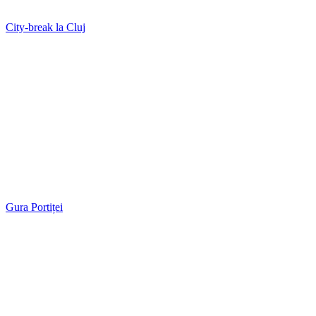
City-break la Cluj
Gura Portiței