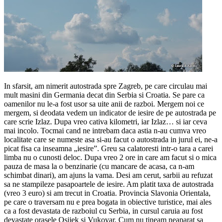
In sfarsit, am nimerit autostrada spre Zagreb, pe care circulau mai
mult masini din Germania decat din Serbia si Croatia. Se pare ca
oamenilor nu le-a fost usor sa uite anii de razboi. Mergem noi ce
mergem, si deodata vedem un indicator de iesire de pe autostrada pe
care scrie Izlaz. Dupa vreo cativa kilometri, iar Izlaz… si iar ceva
mai incolo. Tocmai cand ne intrebam daca astia n-au cumva vreo
localitate care se numeste asa si-au facut o autostrada in jurul ei, ne-a
picat fisa ca inseamna „iesire”. Greu sa calatoresti intr-o tara a carei
limba nu o cunosti deloc. Dupa vreo 2 ore in care am facut si o mica
pauza de masa la o benzinarie (cu mancare de acasa, ca n-am
schimbat dinari), am ajuns la vama. Desi am cerut, sarbii au refuzat
sa ne stampileze pasapoartele de iesire. Am platit taxa de autostrada
(vreo 3 euro) si am trecut in Croatia. Provincia Slavonia Orientala,
pe care o traversam nu e prea bogata in obiective turistice, mai ales
ca a fost devastata de razboiul cu Serbia, in cursul caruia au fost
devastate orasele Osijek si Vukovar. Cum nu tineam neaparat sa