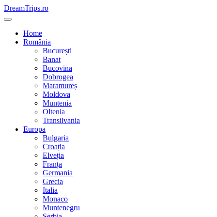
Skip
DreamTrips.ro
to
content
Home
România
București
Banat
Bucovina
Dobrogea
Maramureș
Moldova
Muntenia
Oltenia
Transilvania
Europa
Bulgaria
Croația
Elveția
Franța
Germania
Grecia
Italia
Monaco
Muntenegru
Serbia