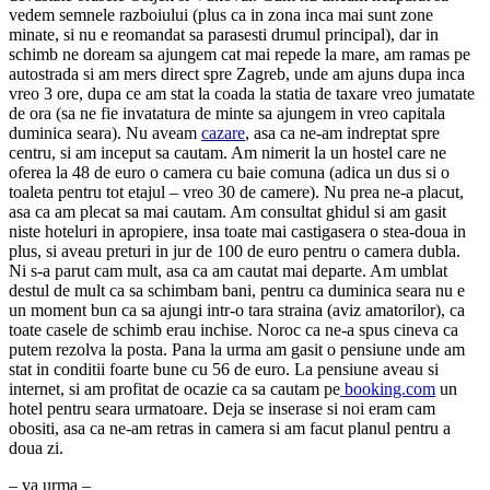
vedem semnele razboiului (plus ca in zona inca mai sunt zone
minate, si nu e reomandat sa parasesti drumul principal), dar in
schimb ne doream sa ajungem cat mai repede la mare, am ramas pe
autostrada si am mers direct spre Zagreb, unde am ajuns dupa inca
vreo 3 ore, dupa ce am stat la coada la statia de taxare vreo jumatate
de ora (sa ne fie invatatura de minte sa ajungem in vreo capitala
duminica seara). Nu aveam
cazare
, asa ca ne-am indreptat spre
centru, si am inceput sa cautam. Am nimerit la un hostel care ne
oferea la 48 de euro o camera cu baie comuna (adica un dus si o
toaleta pentru tot etajul – vreo 30 de camere). Nu prea ne-a placut,
asa ca am plecat sa mai cautam. Am consultat ghidul si am gasit
niste hoteluri in apropiere, insa toate mai castigasera o stea-doua in
plus, si aveau preturi in jur de 100 de euro pentru o camera dubla.
Ni s-a parut cam mult, asa ca am cautat mai departe. Am umblat
destul de mult ca sa schimbam bani, pentru ca duminica seara nu e
un moment bun ca sa ajungi intr-o tara straina (aviz amatorilor), ca
toate casele de schimb erau inchise. Noroc ca ne-a spus cineva ca
putem rezolva la posta. Pana la urma am gasit o pensiune unde am
stat in conditii foarte bune cu 56 de euro. La pensiune aveau si
internet, si am profitat de ocazie ca sa cautam pe
booking.com
un
hotel pentru seara urmatoare. Deja se inserase si noi eram cam
obositi, asa ca ne-am retras in camera si am facut planul pentru a
doua zi.
– va urma –