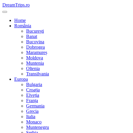
Skip
DreamTrips.ro
to
content
Home
România
București
Banat
Bucovina
Dobrogea
Maramureș
Moldova
Muntenia
Oltenia
Transilvania
Europa
Bulgaria
Croația
Elveția
Franța
Germania
Grecia
Italia
Monaco
Muntenegru
Serbia