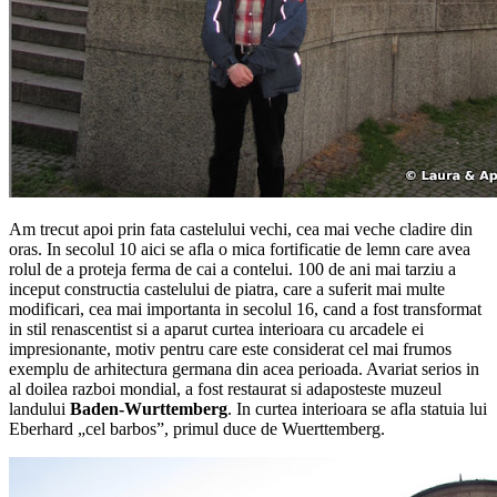
Am trecut apoi prin fata castelului vechi, cea mai veche cladire din
oras. In secolul 10 aici se afla o mica fortificatie de lemn care avea
rolul de a proteja ferma de cai a contelui. 100 de ani mai tarziu a
inceput constructia castelului de piatra, care a suferit mai multe
modificari, cea mai importanta in secolul 16, cand a fost transformat
in stil renascentist si a aparut curtea interioara cu arcadele ei
impresionante, motiv pentru care este considerat cel mai frumos
exemplu de arhitectura germana din acea perioada. Avariat serios in
al doilea razboi mondial, a fost restaurat si adaposteste muzeul
landului
Baden-Wurttemberg
. In curtea interioara se afla statuia lui
Eberhard „cel barbos”, primul duce de Wuerttemberg.