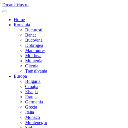
Skip
DreamTrips.ro
to
content
Home
România
București
Banat
Bucovina
Dobrogea
Maramureș
Moldova
Muntenia
Oltenia
Transilvania
Europa
Bulgaria
Croația
Elveția
Franța
Germania
Grecia
Italia
Monaco
Muntenegru
Serbia