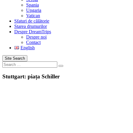
Spania
Ungaria
Vatican
Sfaturi de călătorie
Starea drumurilor
Despre DreamTrips
Despre noi
Contact
English
Site Search
Search
Stuttgart: piața Schiller