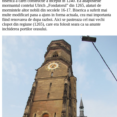
biserica a carei constructie a inceput in 1240. Ea adaposteste
mormantul contelui Ulrich „Fondatorul” din 1265, alaturi de
mormintele altor nobili din secolele 16-17. Biserica a suferit mai
multe modificari pana a ajuns in forma actuala, cea mai importanta
fiind renovarea de dupa razboi. Aici se pastreaza cel mai vechi
clopot din regiune (1265), care era folosit seara ca sa anunte
inchiderea portilor orasului.