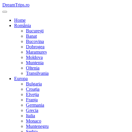
Skip
DreamTrips.ro
to
content
Home
România
București
Banat
Bucovina
Dobrogea
Maramureș
Moldova
Muntenia
Oltenia
Transilvania
Europa
Bulgaria
Croația
Elveția
Franța
Germania
Grecia
Italia
Monaco
Muntenegru
Serbia