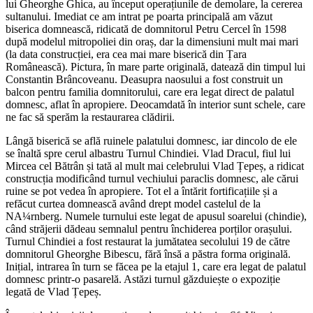
lui Gheorghe Ghica, au început operațiunile de demolare, la cererea
sultanului. Imediat ce am intrat pe poarta principală am văzut
biserica domnească, ridicată de domnitorul Petru Cercel în 1598
după modelul mitropoliei din oraș, dar la dimensiuni mult mai mari
(la data construcției, era cea mai mare biserică din Țara
Românească). Pictura, în mare parte originală, datează din timpul lui
Constantin Brâncoveanu. Deasupra naosului a fost construit un
balcon pentru familia domnitorului, care era legat direct de palatul
domnesc, aflat în apropiere. Deocamdată în interior sunt schele, care
ne fac să sperăm la restaurarea clădirii.
Lângă biserică se află ruinele palatului domnesc, iar dincolo de ele
se înaltă spre cerul albastru Turnul Chindiei. Vlad Dracul, fiul lui
Mircea cel Bătrân și tată al mult mai celebrului Vlad Țepeș, a ridicat
construcția modificând turnul vechiului paraclis domnesc, ale cărui
ruine se pot vedea în apropiere. Tot el a întărit fortificațiile și a
refăcut curtea domnească având drept model castelul de la
NA¼rnberg. Numele turnului este legat de apusul soarelui (chindie),
când străjerii dădeau semnalul pentru închiderea porților orașului.
Turnul Chindiei a fost restaurat la jumătatea secolului 19 de către
domnitorul Gheorghe Bibescu, fără însă a păstra forma originală.
Inițial, intrarea în turn se făcea pe la etajul 1, care era legat de palatul
domnesc printr-o pasarelă. Astăzi turnul găzduiește o expoziție
legată de Vlad Țepeș.