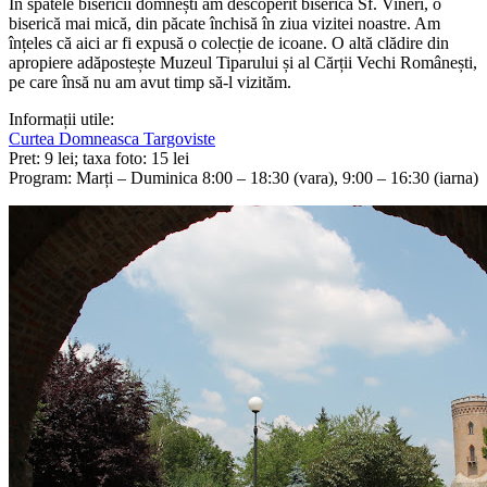
În spatele bisericii domnești am descoperit biserica Sf. Vineri, o
biserică mai mică, din păcate închisă în ziua vizitei noastre. Am
înțeles că aici ar fi expusă o colecție de icoane. O altă clădire din
apropiere adăpostește Muzeul Tiparului și al Cărții Vechi Românești,
pe care însă nu am avut timp să-l vizităm.
Informații utile:
Curtea Domneasca Targoviste
Pret: 9 lei; taxa foto: 15 lei
Program: Marți – Duminica 8:00 – 18:30 (vara), 9:00 – 16:30 (iarna)