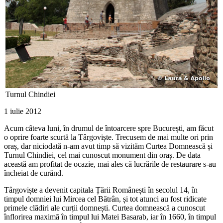
Turnul Chindiei
1 iulie 2012
Acum câteva luni, în drumul de întoarcere spre București, am făcut
o oprire foarte scurtă la Târgoviște. Trecusem de mai multe ori prin
oraș, dar niciodată n-am avut timp să vizităm Curtea Domnească și
Turnul Chindiei, cel mai cunoscut monument din oraș. De data
această am profitat de ocazie, mai ales că lucrările de restaurare s-au
încheiat de curând.
Târgoviște a devenit capitala Țării Românești în secolul 14, în
timpul domniei lui Mircea cel Bătrân, și tot atunci au fost ridicate
primele clădiri ale curții domnești. Curtea domnească a cunoscut
înflorirea maximă în timpul lui Matei Basarab, iar în 1660, în timpul