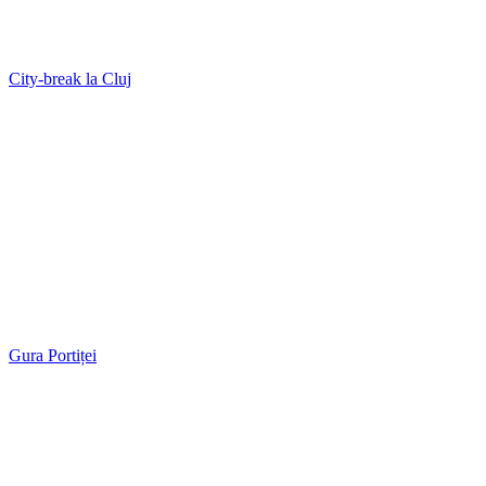
City-break la Cluj
Gura Portiței