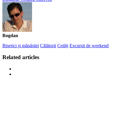
Bogdan
Biserici și mănăstiri
Călătorii
Cetăți
Excursii de weekend
Related articles