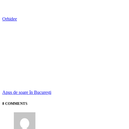
Apus de soare în București
8 COMMENTS
vidanjare
14/11/2012 at 4:45 pm
Răspunde
Foarte frumos la Targoviste. Am fost de cateva ori pe-acolo
dar din pacate nu am avut sansa sa vizitez Turnul Chindiei.