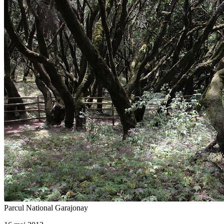
La Gomera
18/09/2012
15/11/2013
by
admin