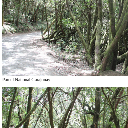
amenajate, printre dafinii inalti, acoperiti de muschi. N-am luat nici o
frunzulita cu noi, am fost avertizati ca unele specii sunt otravitoare.
Laura m-a grabit spre masina, cu gandul sa nu plece fara noi. Am
ajuns (oarecum) la timp dar… lipseau inca doua persoane. I-am
asteptat ce i-am asteptat, apoi ghidul a plecat sa-i caute, si i-a gasit in
sfarsit, rataciti in padure, dupa inca vreo jumatate de ora (pacat ca
am petrecut-o in masina si nu in parc).
Am mai facut o ultima oprire langa niste stanci foarte spectaculoase,
ramasitele unor vechi conuri vulcanice. La fel ca si Tenerife, La
Gomera este o insula vulcanica. Aici insa, muntii nu mai arunca lava
de multe mii de ani. In timp, peretii craterelor s-au erodat, iar lava
intarita din interior, mult mai dura, a ramas sub forma unor bolovani
imensi, cu un echilibru incert. Desi stancile pare aproape verticale,
varfurile lor erau locurile preferate de bastinasii guanches pentru
ceremonii religioase.