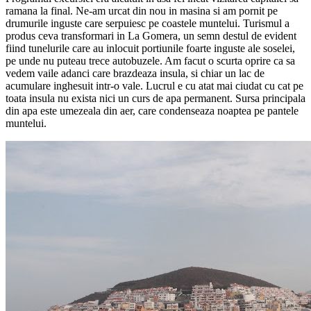
16 mai 2012
La Gomera
este o mica insula, in apropeire de
Tenerife
. Ideea de a
merge sa o vedem ne venise inca de acasa, atrasi de padurea de
dafin din
parcul national Garajonay
. Initial voiam sa mergem pe
cont propriu, dar drumul se anunta destul de complicat (trebuia sa
inchiriem alta masina), iar costul nu era deloc prietenos. Salvarea a
aparut sub forma unei excursii organizate de Atlantic Tours. Asadar
ne-am rezervat biletele si ne-am prezentat la o ora foarte matinala in
statia de autobuz, in asteptarea autocarului care sa ne duca in portul
Los Cristianos
.
La urcarea in masina am avut o mica surpriza: autocarul era populat
de cateva zeci de batranei francezi, si ei foarte nedumeriti de
prezenta „intrusilor”. Dupa vreo cativa kilometri am fost invitati sa
schimbam autocarul, pe motiv ca francezii merg in alta parte (n-am
gresit autobuzul, am optimizat traseul :-). Am primit biletele pentru
feribot, urmand sa ne reintalnim in portul
San Sebastian de La
Gomera
, la acelasi autocar. Nu ne asteptam sa plimbe autocarul
pana acolo, dar nici nu ne-am suparat prea tare. Drumul a durat ceva
mai putin de o ora, destul de rapid pentru cei 40 de kilometri
parcursi. Feribotul era imens, si destul de confortabil, dar, pentru
siguranta, n-am privit prea mult pe geam (desi de la distanta nu pare,
valurile sunt destul de puternice in Atlantic).