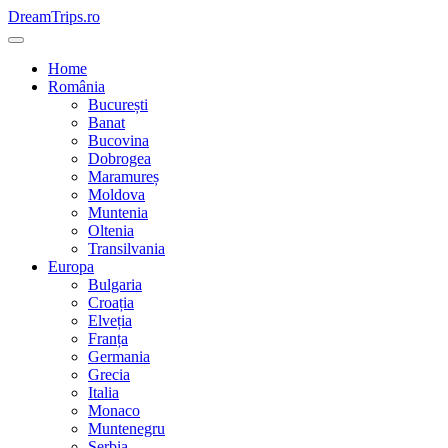
Skip
DreamTrips.ro
to
content
Home
România
București
Banat
Bucovina
Dobrogea
Maramureș
Moldova
Muntenia
Oltenia
Transilvania
Europa
Bulgaria
Croația
Elveția
Franța
Germania
Grecia
Italia
Monaco
Muntenegru
Serbia