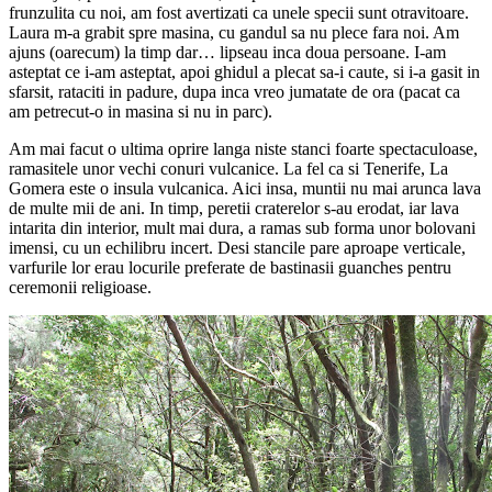
Dupa ce am terminat de mancat, ne-am indreptat spre
Parcul
National Garajonay
, inclus in patrimoniul Unesco. In timp ce
soarele parjoleste tarmul sudic, pe muntele Garajonay predomina un
climat umed si racoros. Ierburile salbatice, ferigile si lichenii cresc
din abundenta, formand un covor gros peste bolovani. Pe pantele
stancoase rezista ultimele
paduri de dafin
, un arbore specific
insulelor
Canare
(din pacate o parte din ei au ars in incendiul din
aceasta vara). Printre crengile zvelte si arcuite ale dafinilor am mai
intalnit si smochini, care cresc aici in numar mare, alaturi de cateva
sute de specii de flori.
Chiar la intrare sunt doua statui din lemn, care amintesc de o poveste
tragica, asemanatoare cu cea a lui Romeo si a Julietei. Gara era o
printesa din La Gomera, iar Jonay – un print din Tenerife. Cei doi s-
au intalnit la o sarbatoare si s-au indragostit. Cand si-au anuntat
casatoria,
vulcanul Teide
de pe insula alaturata a inceput sa arunce
lava, iar eruptia a fost intrepretata de familiile lor ca un semn rau
(bastinasii guanches credeau ca acolo locuieste zeul infernului), si i-
au obligat sa se desparta. Cei doi tineri s-au refugiat pe cel mai inalt
varf de pe insula, si, incoltiti de urmaritori, si-au luat viata. Ghidul
ne-a lasat sa exploram padurea in voie, timp de vreo 30 de minute
(sincer sa fiu speram la ceva mai mult). Ne-am plimbat pe potecile