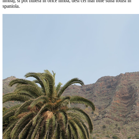
Ca sa mai indulceasca putin drumul, ghidul ne-a povestit despre una
din specialitatile insulei:
mierea de palmier
, care nu-i facuta de
albine, ci de oameni, din seva care se scurge atunci cand sunt taiate
ramurile copacului. Totusi, nu-i o meserie pentru oricine, pentru ca
palmierul este protejat de lege, si poti ajunge usor la inchisoare in
cazul in care copacul se usuca. Urmatoarea lectie a fost despre
banane, principalul produs de export al insulei. Am aflat ca
bananierul ajunge la 3 metri inaltime, dar traieste doar cateva luni.
Dupa ce fructele sunt recoltate, se usuca si moare, iar alaturi apare
un lastar nou, si ciclul se reia.
Pentru pranz ne-am oprit la un restaurant din centrul insulei, ocazie
cu care am am facut cunostinta cu 4 tineri romani, care locuiesc insa
in Olanda si Germania: Andrei, Irina, Bogdan si Alina. Am luat
masa impreuna, am povestit, si la sfarsit ne-am despartit prieteni. Cat
am stat la restaurant, am avut parte si de o demonstratie mai
neobisnuita. Pe insula se foloseste (inca) o modalitate inedita de
comunicare: fluieratul (
el silbo
). „Limbajul” poate fi folosit pentru
comunicare la distante mari (avantaj usor de observat daca ne uitam
la peisajul accidentat al insulei), dar dezavantajul principal este ca
toata lumea aude ce ai de spus (de exemplu poti invita un prieten la
masa, si ai sansa sa te trezesti cu 20). Fluieratul era folosit de
guanches inainte de venirea spaniolilor, si „adaptat” mai tarziu
pentru limba colonistilor. Elevii studiaza la scoala neobisnuitul