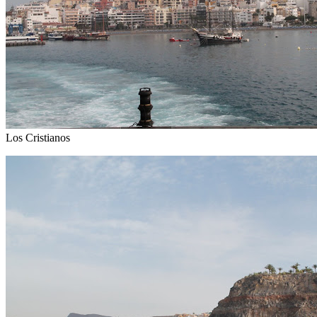
Programul excursiei era alcatuit in asa fel incat vizitarea capitalei sa
ramana la final. Ne-am urcat din nou in masina si am pornit pe
drumurile inguste care serpuiesc pe coastele muntelui. Turismul a
produs ceva transformari in La Gomera, un semn destul de evident
fiind tunelurile care au inlocuit portiunile foarte inguste ale soselei,
pe unde nu puteau trece autobuzele. Am facut o scurta oprire ca sa
vedem vaile adanci care brazdeaza insula, si chiar un lac de
acumulare inghesuit intr-o vale. Lucrul e cu atat mai ciudat cu cat pe
toata insula nu exista nici un curs de apa permanent. Sursa principala
din apa este umezeala din aer, care condenseaza noaptea pe pantele
muntelui.