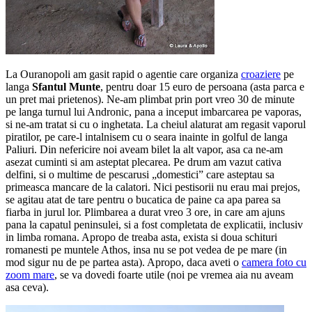
La Ouranopoli am gasit rapid o agentie care organiza
croaziere
pe
langa
Sfantul Munte
, pentru doar 15 euro de persoana (asta parca e
un pret mai prietenos). Ne-am plimbat prin port vreo 30 de minute
pe langa turnul lui Andronic, pana a inceput imbarcarea pe vaporas,
si ne-am tratat si cu o inghetata. La cheiul alaturat am regasit vaporul
piratilor, pe care-l intalnisem cu o seara inainte in golful de langa
Paliuri. Din nefericire noi aveam bilet la alt vapor, asa ca ne-am
asezat cuminti si am asteptat plecarea. Pe drum am vazut cativa
delfini, si o multime de pescarusi „domestici” care asteptau sa
primeasca mancare de la calatori. Nici pestisorii nu erau mai prejos,
se agitau atat de tare pentru o bucatica de paine ca apa parea sa
fiarba in jurul lor. Plimbarea a durat vreo 3 ore, in care am ajuns
pana la capatul peninsulei, si a fost completata de explicatii, inclusiv
in limba romana. Apropo de treaba asta, exista si doua schituri
romanesti pe muntele Athos, insa nu se pot vedea de pe mare (in
mod sigur nu de pe partea asta). Apropo, daca aveti o
camera foto cu
zoom mare
, se va dovedi foarte utile (noi pe vremea aia nu aveam
asa ceva).