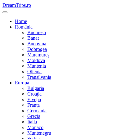
Skip
DreamTrips.ro
to
content
Home
România
București
Banat
Bucovina
Dobrogea
Maramureș
Moldova
Muntenia
Oltenia
Transilvania
Europa
Bulgaria
Croația
Elveția
Franța
Germania
Grecia
Italia
Monaco
Muntenegru
Serbia