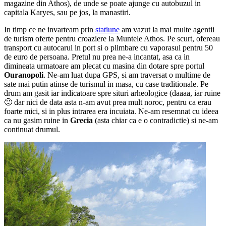
magazine din Athos), de unde se poate ajunge cu autobuzul in
capitala Karyes, sau pe jos, la manastiri.
In timp ce ne invarteam prin
statiune
am vazut la mai multe agentii
de turism oferte pentru croaziere la Muntele Athos. Pe scurt, ofereau
transport cu autocarul in port si o plimbare cu vaporasul pentru 50
de euro de persoana. Pretul nu prea ne-a incantat, asa ca in
dimineata urmatoare am plecat cu masina din dotare spre portul
Ouranopoli
. Ne-am luat dupa GPS, si am traversat o multime de
sate mai putin atinse de turismul in masa, cu case traditionale. Pe
drum am gasit iar indicatoare spre situri arheologice (daaaa, iar ruine
🙂 dar nici de data asta n-am avut prea mult noroc, pentru ca erau
foarte mici, si in plus intrarea era incuiata. Ne-am resemnat cu ideea
ca nu gasim ruine in
Grecia
(asta chiar ca e o contradictie) si ne-am
continuat drumul.