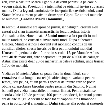
zeu, care a cazut in Marea Egee si a devenit peninsula pe care o
vedem astazi, iar Poseidon l-a intemnitat pe gigantul invins sub acest
munte. O alta legenda aminteste de inceputurile crestinismului, cand
Sfanta Maria a trecut pe aici in drum spre Cipru. De atunci muntele
se numeste „
Gradina Maicii Domnului
„.
In secolul 4 muntele era aproape pustiu, iar calugarii crestini s-au
asezat aici si au intemeiat
manastiri
in locuri izolate. Istoria
Athosului a fost zbuciumata.
Sfantul munte
a fost pustiit in mai
multe randuri, de cruciati si invadatorii turci. Dupa eliberarea
Greciei, Muntele Athos a devenit stat monastic condus de un
consiliu religios, si este inscris pe lista patrimoniului mondial
Unesco
. In perioada de inflorire, in secolul 15, pe Muntele Athos
erau 40 de manastiri, care adaposteau in jur de 40.000 de calugari.
Astazi mai exista doar 20 de manastiri si cateva schituri, unde traiesc
1.700 de monahi.
Vizitarea Muntelui Athos se poate face in doua feluri: cu o
croaziera
de-a lungul coastei (de altfel singura varianta pentru
femei), sau pe jos, cu un permis special de intrare care se poate
obtine cu aprobarea biroului pentru pelerini din Salonic. Numai
barbatii pot vizita manastirile, in numar limitat. Pentru straini se
acorda zilnic 120 de permise, 100 pentru ortodocsi, iar restul pentru
cei de alte religii. Accesul se face tot cu vaporul din Ouranopoli
pana in portul civil al muntelui,
Dafni
(aici se afla posta, si singurele