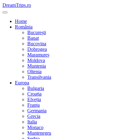
Skip
DreamTrips.ro
to
content
Home
România
București
Banat
Bucovina
Dobrogea
Maramureș
Moldova
Muntenia
Oltenia
Transilvania
Europa
Bulgaria
Croația
Elveția
Franța
Germania
Grecia
Italia
Monaco
Muntenegru
Serbia