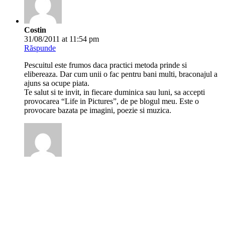
Costin
31/08/2011 at 11:54 pm
Răspunde
Pescuitul este frumos daca practici metoda prinde si
elibereaza. Dar cum unii o fac pentru bani multi, braconajul a
ajuns sa ocupe piata.
Te salut si te invit, in fiecare duminica sau luni, sa accepti
provocarea “Life in Pictures”, de pe blogul meu. Este o
provocare bazata pe imagini, poezie si muzica.
CARMEN
01/09/2011 at 12:15 am
Răspunde
Visul oricarui pescar, sa iasa-n larg cu barca, sa arunce
navodul si sa astepte, admirând frumusetea si linistea ce-l
înconjoara. Seara, daca s-a prins ceva – pentru un gratar, e