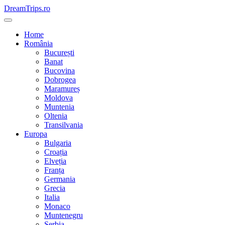
Skip
DreamTrips.ro
to
content
Home
România
București
Banat
Bucovina
Dobrogea
Maramureș
Moldova
Muntenia
Oltenia
Transilvania
Europa
Bulgaria
Croația
Elveția
Franța
Germania
Grecia
Italia
Monaco
Muntenegru
Serbia