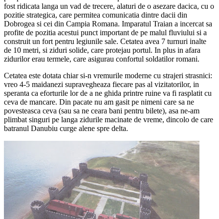
fost ridicata langa un vad de trecere, alaturi de o asezare dacica, cu o
pozitie strategica, care permitea comunicatia dintre dacii din
Dobrogea si cei din Campia Romana. Imparatul Traian a incercat sa
profite de pozitia acestui punct important de pe malul fluviului si a
construit un fort pentru legiunile sale. Cetatea avea 7 turnuri inalte
de 10 metri, si ziduri solide, care protejau portul. In plus in afara
zidurilor erau termele, care asigurau confortul soldatilor romani.
Cetatea este dotata chiar si-n vremurile moderne cu strajeri strasnici:
vreo 4-5 maidanezi supravegheaza fiecare pas al vizitatorilor, in
speranta ca eforturile lor de a ne ghida printre ruine va fi rasplatit cu
ceva de mancare. Din pacate nu am gasit pe nimeni care sa ne
povesteasca ceva (sau sa ne ceara bani pentru bilete), asa ne-am
plimbat singuri pe langa zidurile macinate de vreme, dincolo de care
batranul Danubiu curge alene spre delta.