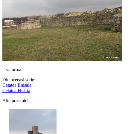
– va urma –
Din aceeasi serie:
Cetatea Enisala
Cetatea Histria
Alte poze aici: