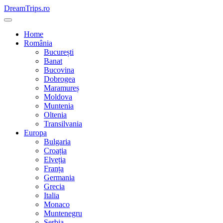
Skip
DreamTrips.ro
to
content
Home
România
București
Banat
Bucovina
Dobrogea
Maramureș
Moldova
Muntenia
Oltenia
Transilvania
Europa
Bulgaria
Croația
Elveția
Franța
Germania
Grecia
Italia
Monaco
Muntenegru
Serbia