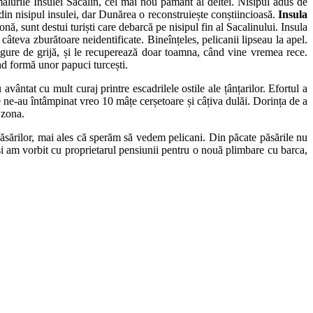
lurile Insulei Sacalin, cel mai nou pământ al deltei. Nisipul adus de
n nisipul insulei, dar Dunărea o reconstruiește conștiincioasă.
Insula
onă, sunt destui turiști care debarcă pe nisipul fin al Sacalinului. Insula
âteva zburătoare neidentificate. Bineînțeles, pelicanii lipseau la apel.
ingure de grijă, și le recuperează doar toamna, când vine vremea rece.
nd formă unor papuci turcești.
vântat cu mult curaj printre escadrilele ostile ale țânțarilor. Efortul a
 ne-au întâmpinat vreo 10 mâțe cerșetoare și câțiva dulăi. Dorința de a
 zona.
sărilor, mai ales că sperăm să vedem pelicani. Din păcate păsările nu
u și am vorbit cu proprietarul pensiunii pentru o nouă plimbare cu barca,