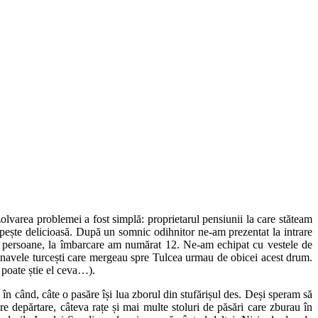
olvarea problemei a fost simplă: proprietarul pensiunii la care stăteam
pește delicioasă. După un somnic odihnitor ne-am prezentat la intrare
10 persoane, la îmbarcare am numărat 12. Ne-am echipat cu vestele de
ă navele turcești care mergeau spre Tulcea urmau de obicei acest drum.
r poate știe el ceva…).
 în când, câte o pasăre își lua zborul din stufărișul des. Deși speram să
 depărtare, câteva rațe și mai multe stoluri de păsări care zburau în