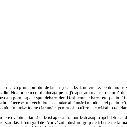
barca prin labirintul de lacuri și canale. Din fericire, pentru noi rez
calin
. Ne-am petrecut dimineața pe plajă, apoi am mâncat o ciorbă de 
mea am pornit agale spre debarcader. Deși teoretic barca era pentru 
alul Turcesc
, un vechi braț secundar al Dunării numit astfel pentru c
zboiului (nu mi-e foarte clar unde, pentru că toată zona e mlăștinoasă, da
 adierea vântului iar sălciile își aplecau ramurile deasupra apei. Din când
a s-au lăsat fotografiate. Am văzut totuși un grup de lebede de la mare