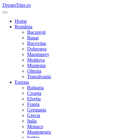
Skip
DreamTrips.ro
to
content
Home
România
București
Banat
Bucovina
Dobrogea
Maramureș
Moldova
Muntenia
Oltenia
Transilvania
Europa
Bulgaria
Croația
Elveția
Franța
Germania
Grecia
Italia
Monaco
Muntenegru
Serbia