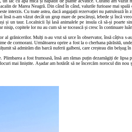
a
, un lac cu apă mică și năpădit de plante acvatice. Curând am văzut ma
alin de Marea Neagră. Din când în când, valurile furioase mai spală di
 este interzis. Cu toate astea, dacă angajații rezervației nu patrulează în z
i însă n-am văzut decât un grup mare de pescăruși, lebede și încă vreo c
și și un taur. Localnicii își lasă animalele pe insula că să-și poarte s
ar nisip, copitele lor nu au cum să se tocească și cresc în continuare luâ
l grănicerilor. Mulți n-au vrut să urce în observator, însă câțiva s-au a
ime de cormorani. Următoarea oprire a fost la o cherhana părăsită, unde
mulțumit să admirăm din barcă nuferii galbeni, care creșteau din belșug în
. Plimbarea a fost frumoasă, însă am rămas puțin dezamăgiți de lipsa pă
pre locuri mai liniștite. Așadar am hotărât să ne încercăm norocul din no