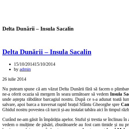
Delta Dunării – Insula Sacalin
Delta Dunării – Insula Sacalin
15/10/2014
15/10/2014
by
admin
26 iulie 2014
Nu puteam spune că am văzut Delta Dunării fără să facem o plimbare cu 
ne-a oferit ocazia să mergem în seara următoare să vedem
Insula Sa
unde aștepta răbdător barcagiul nostru. După ce s-a adunat toată lu
salvare, apoi barca a traversat rapid brațul Sfântu Gheorghe spre
Can
Ghidul nostru povestea că turcii și-au instalat tabăra aici în timpul ră
Curând ne-am găsit în împărăția apelor. Stuful și trestia se înclinau în
vedem o mulțime de păsări, zburătoarele au fost cam timide și nu pre