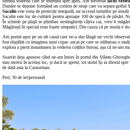
lumina soarelui care se îndrepta spre apus. Am traversat
lacul Mele
Dunăre se depune formând un cordon de nisip care va separa golful Sac
Sacalin
este zona de protecție integrală, iar accesul turiștilor pe insulă
Sacalin este loc de cuibărit pentru aproape 100 de specii de păsări. No
În schimb pe plajă se plimbau nestingheriți câțiva cai, vreo 6 măgăru
Măgărușii în special erau foarte simpatici. Din cauza că pe insula e do
Am pornit apoi pe un alt canal care ne-a dus lângă un vechi observator a
fost răsplătit cu imaginea unui copac uscat pe care se odihneau o mulț
explora a pierit instantaneu la vederea colților fioroși, așa că ne-am 
Soarele deja apusese când ne-am întors în portul din Sfântu Gheorghe
stau mereu în același loc, și dacă se sperie, tot stolul își ia zborul s
de dată asta la Caraorman.
Preț: 30 de lei/persoană