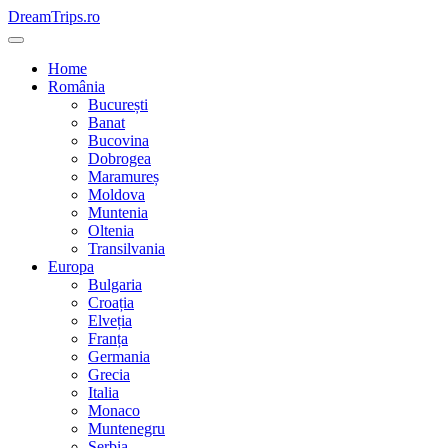
Skip
DreamTrips.ro
to
content
Home
România
București
Banat
Bucovina
Dobrogea
Maramureș
Moldova
Muntenia
Oltenia
Transilvania
Europa
Bulgaria
Croația
Elveția
Franța
Germania
Grecia
Italia
Monaco
Muntenegru
Serbia