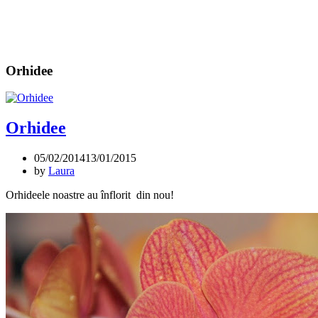
Orhidee
Orhidee
05/02/2014
13/01/2015
by
Laura
Orhideele noastre au înflorit din nou!