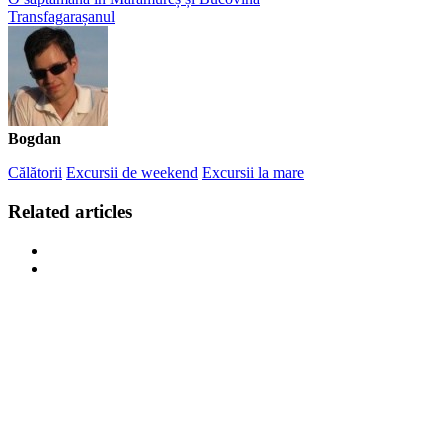
Transfagarașanul
Bogdan
Călătorii
Excursii de weekend
Excursii la mare
Related articles