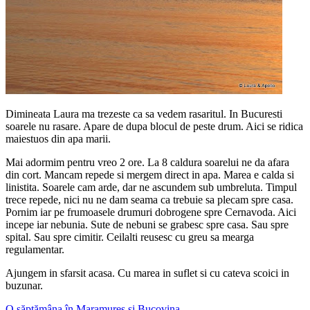
Dimineata Laura ma trezeste ca sa vedem rasaritul. In Bucuresti
soarele nu rasare. Apare de dupa blocul de peste drum. Aici se ridica
maiestuos din apa marii.
Mai adormim pentru vreo 2 ore. La 8 caldura soarelui ne da afara
din cort. Mancam repede si mergem direct in apa. Marea e calda si
linistita. Soarele cam arde, dar ne ascundem sub umbreluta. Timpul
trece repede, nici nu ne dam seama ca trebuie sa plecam spre casa.
Pornim iar pe frumoasele drumuri dobrogene spre Cernavoda. Aici
incepe iar nebunia. Sute de nebuni se grabesc spre casa. Sau spre
spital. Sau spre cimitir. Ceilalti reusesc cu greu sa mearga
regulamentar.
Ajungem in sfarsit acasa. Cu marea in suflet si cu cateva scoici in
buzunar.
O săptămâna în Maramureș și Bucovina