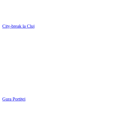
City-break la Cluj
Gura Portiței