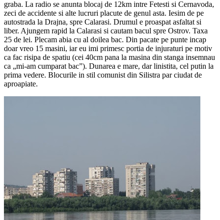
graba. La radio se anunta blocaj de 12km intre Fetesti si Cernavoda,
zeci de accidente si alte lucruri placute de genul asta. Iesim de pe
autostrada la Drajna, spre Calarasi. Drumul e proaspat asfaltat si
liber. Ajungem rapid la Calarasi si cautam bacul spre Ostrov. Taxa
25 de lei. Plecam abia cu al doilea bac. Din pacate pe punte incap
doar vreo 15 masini, iar eu imi primesc portia de injuraturi pe motiv
ca fac risipa de spatiu (cei 40cm pana la masina din stanga insemnau
ca „mi-am cumparat bac”). Dunarea e mare, dar linistita, cel putin la
prima vedere. Blocurile in stil comunist din Silistra par ciudat de
aproapiate.