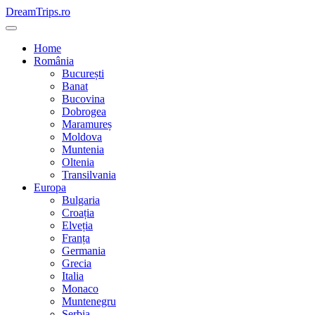
Skip
DreamTrips.ro
to
content
Home
România
București
Banat
Bucovina
Dobrogea
Maramureș
Moldova
Muntenia
Oltenia
Transilvania
Europa
Bulgaria
Croația
Elveția
Franța
Germania
Grecia
Italia
Monaco
Muntenegru
Serbia