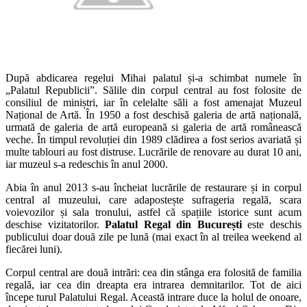
După abdicarea regelui Mihai palatul și-a schimbat numele în
„Palatul Republicii”. Sălile din corpul central au fost folosite de
consiliul de miniștri, iar în celelalte săli a fost amenajat Muzeul
Național de Artă. În 1950 a fost deschisă galeria de artă națională,
urmată de galeria de artă europeană si galeria de artă românească
veche. În timpul revoluției din 1989 clădirea a fost serios avariată și
multe tablouri au fost distruse. Lucrările de renovare au durat 10 ani,
iar muzeul s-a redeschis în anul 2000.
Abia în anul 2013 s-au încheiat lucrările de restaurare și in corpul
central al muzeului, care adapostește sufrageria regală, scara
voievozilor și sala tronului, astfel că spațiile istorice sunt acum
deschise vizitatorilor.
Palatul Regal din București
este deschis
publicului doar două zile pe lună (mai exact în al treilea weekend al
fiecărei luni).
Corpul central are două intrări: cea din stânga era folosită de familia
regală, iar cea din dreapta era intrarea demnitarilor. Tot de aici
începe turul Palatului Regal. Această intrare duce la holul de onoare,