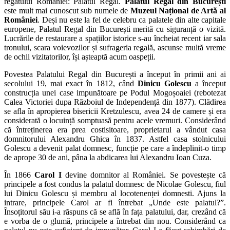
regatului României: Palatul Regal.
Palatul Regal din București
este mult mai cunoscut sub numele de
Muzeul Național de Artă al
României
. Deși nu este la fel de celebru ca palatele din alte capitale
europene, Palatul Regal din București merită cu siguranță o vizită.
Lucrările de restaurare a spațiilor istorice s-au încheiat recent iar sala
tronului, scara voievozilor și sufrageria regală, ascunse multă vreme
de ochii vizitatorilor, își așteaptă acum oaspeții.
Povestea Palatului Regal din București a început în primii ani ai
secolului 19, mai exact în 1812, când
Dinicu Golescu
a început
construcția unei case impunătoare pe Podul Mogoșoaiei (rebotezat
Calea Victoriei dupa Războiul de Independență din 1877). Clădirea
se afla în apropierea bisericii Kretzulescu, avea 24 de camere și era
considerată o locuință somptuasă pentru acele vremuri. Considerând
că întreținerea era prea costisitoare, proprietarul a vândut casa
domnitorului Alexandru Ghica în 1837. Astfel casa stolnicului
Golescu a devenit palat domnesc, funcție pe care a îndeplinit-o timp
de aprope 30 de ani, pâna la abdicarea lui Alexandru Ioan Cuza.
În 1866
Carol I
devine domnitor al României. Se povestește că
principele a fost condus la palatul domnesc de Nicolae Golescu, fiul
lui Dinicu Golescu și membru al locotenenței domnesti. Ajuns la
intrare, principele Carol ar fi întrebat „Unde este palatul?”.
Însoțitorul său i-a răspuns că se află în fața palatului, dar, crezând că
e vorba de o glumă, principele a întrebat din nou. Considerând ca