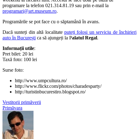
programare la telefon 021.314.81.19 sau prin e-mail la
programari@art.museum.ro
.
Programările se pot face cu o săptamână în avans.
Dacă sunteți din altă localitate
puteți folosi un serviciu de închirieri
auto în București
ca să ajungeți la P
alatul Regal
.
Informații utile
:
Pret bilet: 20 lei
Taxă foto: 100 lei
Surse foto:
http://www.umpcultura.ro/
http://www.flickr.com/photos/charadesparty/
http://turistinbucurestiro.blogspot.ro/
Vestitorii primăverii
Primăvara