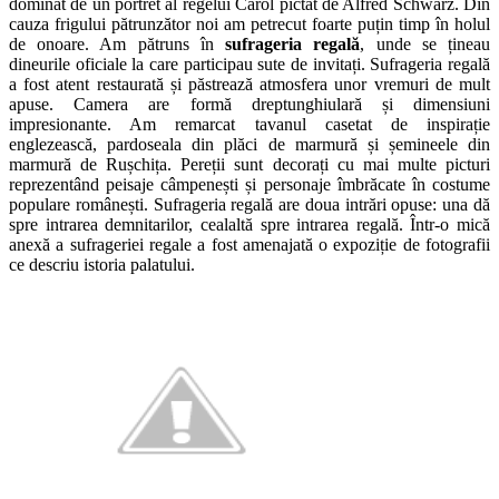
dominat de un portret al regelui Carol pictat de Alfred Schwarz. Din
cauza frigului pătrunzător noi am petrecut foarte puțin timp în holul
de onoare. Am pătruns în
sufrageria regală
, unde se țineau
dineurile oficiale la care participau sute de invitați. Sufrageria regală
a fost atent restaurată și păstrează atmosfera unor vremuri de mult
apuse. Camera are formă dreptunghiulară și dimensiuni
impresionante. Am remarcat tavanul casetat de inspirație
englezească, pardoseala din plăci de marmură și șemineele din
marmură de Rușchița. Pereții sunt decorați cu mai multe picturi
reprezentând peisaje câmpenești și personaje îmbrăcate în costume
populare românești. Sufrageria regală are doua intrări opuse: una dă
spre intrarea demnitarilor, cealaltă spre intrarea regală. Într-o mică
anexă a sufrageriei regale a fost amenajată o expoziție de fotografii
ce descriu istoria palatului.