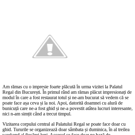
Am rămas cu o impresie foarte plăcută în urma vizitei la Palatul
Regal din București. În primul rând am rămas plăcut impresionați de
modul în care a fost restaurat totul și ne-am bucurat să vedem că se
poate face așa ceva și la noi. Apoi, datorită doamnei cu alură de
bunicuță care ne-a fost ghid și ne-a povestit atâtea lucruri interesante,
nici n-am simțit când a trecut timpul.
Vizitarea corpului central al Palatului Regal se poate face doar cu
ghid. Tururile se organizează doar sâmbata și duminica, în al treilea
weekend al fiecărei luni. Accesul se face doar pe bază de