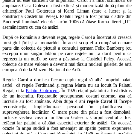
palatul nu este suficient de impunător, Carol I a făcut schimbări de
amploare. Casa Golescu a fost extinsă și modernizată după planurile
arhitecților Paul Gottereau si Karel Liman (care a lucrat și la
construcția Castelului Peleș). Palatul regal a fost prima clădire din
Bucureşti iluminată electric, iar în 1906 căpătase forma literei „U”,
asemănătoare cu cea de astăzi.
După ce România a devenit regat, regele Carol a încercat să crească
prestigiul țării și al monarhiei. În acest scop el a cumpărat o mare
parte din colecția de pictură a consului german Felix Bamberg (cu
excepția unui singur tablou pe care regele nu l-a dorit pentru că
reprezenta un nud), pe care a păstrat-o la Castelul Peleș. Această
colecție de mare valoare a devenit mai târziu nucleul galeriei de artă
europeană de la Muzeul Național de Artă.
Regele Carol a dorit ca fiecare cuplu regal să aibă propriul palat,
astfel că regele Ferdinand și regina Maria nu au locuit în Palatul
Regal, ci la
Palatul Cotroceni
. În 1926 etajul palatului a fost distrus
de un incendiu. Reparațiile presupuneau costuri enorme, așa că
lucrările au fost amânate. Abia dupa 4 ani
regele Carol II
începe
reconstrucția, implicându-se personal în planificarea si
supravegherea lucrărilor. O mare parte din palat a fost demolată,
inclusiv vechea casă a lui Dinicu Golescu. Corpul central a fost
refăcut iar palatul a căpătat aspectul exterior de astăzi. Cu această
ocazie în aripa sudică a fost amenajat un spatiu pentru expunerea
colecției de artă a Coroanei României. In 1938 au început lucrările