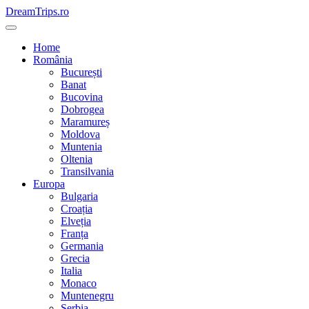
Skip
DreamTrips.ro
to
content
Home
România
București
Banat
Bucovina
Dobrogea
Maramureș
Moldova
Muntenia
Oltenia
Transilvania
Europa
Bulgaria
Croația
Elveția
Franța
Germania
Grecia
Italia
Monaco
Muntenegru
Serbia