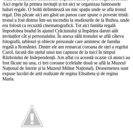
Aici regele își primea invitații și tot aici se organizau faimoasele
baluri regale. O boltă delimitează un mic spațiu unde se afla tronul
regal. Din păcate aici am găsit un panou care spune o poveste tristă:
tronul a fost distrus într-un incendiu la studiourile de la Buftea, unde
era folosit ca recuzită cinematografică. Tot aici familia regală
împodobea bradul în ajunul Crăciunului și împărțea daruri atât
invitaților cât și personalului. În anexa sălii tronului se află câteva
fotografii, tablouri și obiecte personale care amintesc de familia
regală a României. Dintre ele am remarcat coroana de oțel a regelui
Carol, facută din oțelul unui tun capturat de la turci în timpul
Războiului de Independență. Am aflat cu această ocazie că atunci au
fost făcute nu una, ci trei coroane (celelalte două se află la Muzeul
Național de Istorie și la Muzeul Militar Național). Deasemenea sunt
expuse lucrări de artă realizate de regina Elisabeta și de regina
Maria.