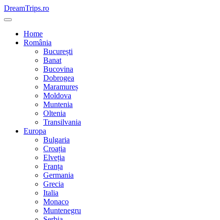
Skip
DreamTrips.ro
to
content
Home
România
București
Banat
Bucovina
Dobrogea
Maramureș
Moldova
Muntenia
Oltenia
Transilvania
Europa
Bulgaria
Croația
Elveția
Franța
Germania
Grecia
Italia
Monaco
Muntenegru
Serbia