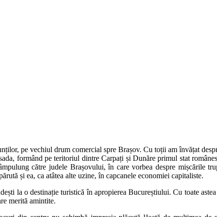
nților, pe vechiul drum comercial spre Brașov. Cu toții am învățat despre
ada, formând pe teritoriul dintre Carpați și Dunăre primul stat românes
âmpulung către judele Brașovului, în care vorbea despre mișcările trup
rută și ea, ca atâtea alte uzine, în capcanele economiei capitaliste.
ști la o destinație turistică în apropierea Bucureștiului. Cu toate aste
re merită amintite.