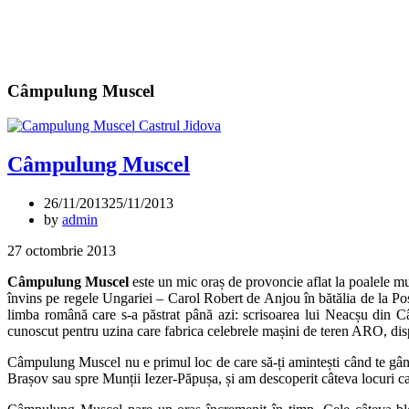
Câmpulung Muscel
Câmpulung Muscel
26/11/2013
25/11/2013
by
admin
27 octombrie 2013
Câmpulung Muscel
este un mic oraș de provoncie aflat la poalele mu
învins pe regele Ungariei – Carol Robert de Anjou în bătălia de la Pos
limba română care s-a păstrat până azi: scrisoarea lui Neacșu din C
cunoscut pentru uzina care fabrica celebrele mașini de teren ARO, dispă
Câmpulung Muscel nu e primul loc de care să-ți amintești când te gânde
Brașov sau spre Munții Iezer-Păpușa, și am descoperit câteva locuri ca