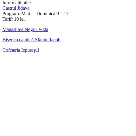
Informații utile
Castrul Jidava
Program: Marți – Duminică 9 – 17
Tarif: 10 lei
Mănăstirea Negru-Vodă
Biserica catolică Sfântul Iacob
Cofetaria Iepurașul