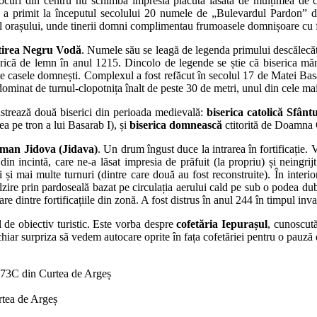
uri din centru nu schimbă impresia plăcută lăsată de mulțimea de clăd
ă a primit la începutul secolului 20 numele de „Bulevardul Pardon” din
ul orașului, unde tinerii domni complimentau frumoasele domnișoare cu f
irea Negru Vodă
. Numele său se leagă de legenda primului descălecăt
rică de lemn în anul 1215. Dincolo de legende se știe că biserica mănăst
ate casele domnești. Complexul a fost refăcut în secolul 17 de Matei Basa
minat de turnul-clopotnița înalt de peste 30 de metri, unul din cele mai
trează două biserici din perioada medievală:
biserica catolică Sfânt
ea pe tron a lui Basarab I), și
biserica domnească
ctitorită de Doamna 
oman Jidova (Jidava)
. Un drum îngust duce la intrarea în fortificație.
in incintă, care ne-a lăsat impresia de prăfuit (la propriu) și neingr
i mai multe turnuri (dintre care două au fost reconstruite). În interior 
zire prin pardoseală bazat pe circulația aerului cald pe sub o podea dubl
e dintre fortificațiile din zonă. A fost distrus în anul 244 în timpul inva
l de obiectiv turistic. Este vorba despre
cofetăria Iepurașul
, cunoscută
chiar surpriza să vedem autocare oprite în fața cofetăriei pentru o pauz
73C din Curtea de Argeș
rtea de Argeș