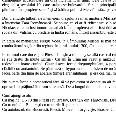
Câmpulung Muscel pare un oraș încremenit în timp. Cele câteva bloc
elegantă a secolului 19, care străjuiesc bulevardul. Strada principal
plimbare. În apropiere se află și „Grădina publică Merci”, astăzi parc
Din vremurile tulburi ale întemeierii orașului a rămas mărturie
Mănăst
a întemeiat Țara Românească. Se spune că el ar fi ridicat aici o bise
Nicolae, care au fost înmormântați aici. În apropierea ei au fost ridic
școală din Valahia cu predare în limba română. Întreg ansamblul este do
În afară de mănăstirea Negru Vodă, în Câmpulung Muscel se mai păs
conducătorul sașilor din regiune în jurul anului 1300, (înainte de urcar
Pe drumul care duce spre Pitești, la ieșirea din oraș, se află
castrul r
să știe destul de multe lucruri). Cu ani în urmă am văzut și muzeul d
redeschide foarte curând. Castrul avea formă dreptunghiulară, 4 porți ș
clădirii comandantului. Se păstrează și hypocaustul, un sistem de încăl
făcea parte din linia de apărare (limes) Transalutanus, și era cea mai mar
Nu putem încheia acest articol fără să vă povestim și despre un alt fe
opresc la o prăjitură în drum spre casă. De-a lungul timpului am avut 
Cum ajungi acolo
Cu mașina: DN73 din Pitești sau Brașov, DN72A din Târgoviște, DN
Cu trenul: din București cu trenurile Regiotrans
Cu autobuzul: din București, Pitești, Mioveni, Târgoviște, Brașov, Cu