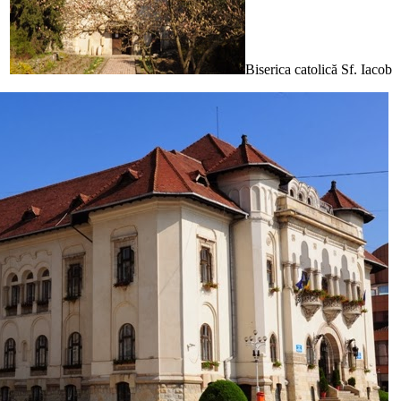
Biserica catolică Sf. Iacob