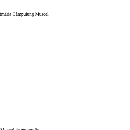
imăria Câmpulung Muscel
Muzeul de etnografie