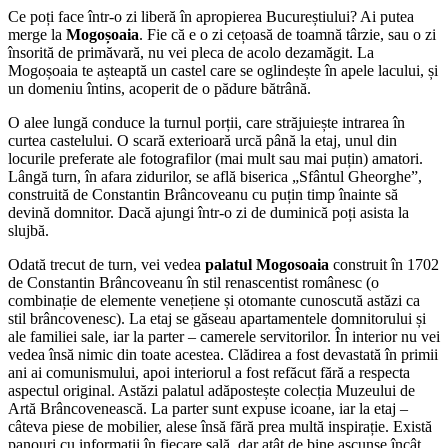
Ce poți face într-o zi liberă în apropierea Bucureștiului? Ai putea
merge la
Mogoșoaia
. Fie că e o zi cețoasă de toamnă târzie, sau o zi
însorită de primăvară, nu vei pleca de acolo dezamăgit. La
Mogoșoaia te așteaptă un castel care se oglindește în apele lacului, și
un domeniu întins, acoperit de o pădure bătrână.
O alee lungă conduce la turnul porții, care străjuiește intrarea în
curtea castelului. O scară exterioară urcă până la etaj, unul din
locurile preferate ale fotografilor (mai mult sau mai puțin) amatori.
Lângă turn, în afara zidurilor, se află biserica „Sfântul Gheorghe”,
construită de Constantin Brâncoveanu cu puțin timp înainte să
devină domnitor. Dacă ajungi într-o zi de duminică poți asista la
slujbă.
Odată trecut de turn, vei vedea
palatul Mogosoaia
construit în 1702
de Constantin Brâncoveanu în stil renascentist românesc (o
combinație de elemente venețiene și otomante cunoscută astăzi ca
stil brâncovenesc). La etaj se găseau apartamentele domnitorului și
ale familiei sale, iar la parter – camerele servitorilor. În interior nu vei
vedea însă nimic din toate acestea. Clădirea a fost devastată în primii
ani ai comunismului, apoi interiorul a fost refăcut fără a respecta
aspectul original. Astăzi palatul adăpostește colecția Muzeului de
Artă Brâncovenească. La parter sunt expuse icoane, iar la etaj –
câteva piese de mobilier, alese însă fără prea multă inspirație. Există
panouri cu informații în fiecare sală, dar atât de bine ascunse încât