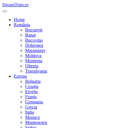
Skip
DreamTrips.ro
to
content
Home
România
București
Banat
Bucovina
Dobrogea
Maramureș
Moldova
Muntenia
Oltenia
Transilvania
Europa
Bulgaria
Croația
Elveția
Franța
Germania
Grecia
Italia
Monaco
Muntenegru
Serbia