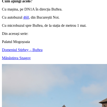
Cum ajungi acolo
?
Cu mașina, pe DN1A în direcția Buftea.
Cu autobuzul
460
, din Bucureștii Noi.
Cu microbuzul spre Buftea, de la stația de metrou 1 mai.
Din aceeași serie:
Palatul Mogoșoaia
Domeniul Stirbey – Buftea
Mănăstirea Snagov