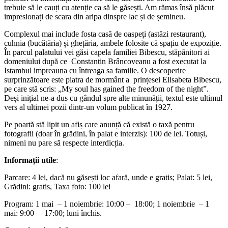
trebuie să le cauți cu atenție ca să le găsești. Am rămas însă plăcut
impresionați de scara din aripa dinspre lac și de șemineu.
Complexul mai include fosta casă de oaspeți (astăzi restaurant),
cuhnia (bucătăria) și ghețăria, ambele folosite că spațiu de expoziție.
În parcul palatului vei găsi capela familiei Bibescu, stăpânitori ai
domeniului după ce Constantin Brâncoveanu a fost executat la
Istambul impreauna cu întreaga sa familie. O descoperire
surprinzătoare este piatra de mormânt a prințesei Elisabeta Bibescu,
pe care stă scris: „My soul has gained the freedom of the night”.
Deși inițial ne-a dus cu gândul spre alte minunății, textul este ultimul
vers al ultimei pozii dintr-un volum publicat în 1927.
Pe poartă stă lipit un afiș care anunță că există o taxă pentru
fotografii (doar în grădini, în palat e interzis): 100 de lei. Totuși,
nimeni nu pare să respecte interdicția.
Informații utile
:
Parcare: 4 lei, dacă nu găsești loc afară, unde e gratis; Palat: 5 lei,
Grădini: gratis, Taxa foto: 100 lei
Program: 1 mai – 1 noiembrie: 10:00 – 18:00; 1 noiembrie – 1
mai: 9:00 – 17:00; luni închis.