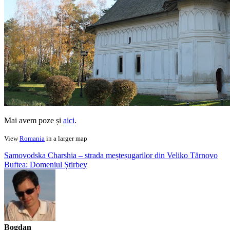
Mai avem poze și
aici
.
View
Romania
in a larger map
Samovodska Charshia – strada meșteșugarilor din Veliko Tărnovo
Buftea: Domeniul Știrbey
Bogdan