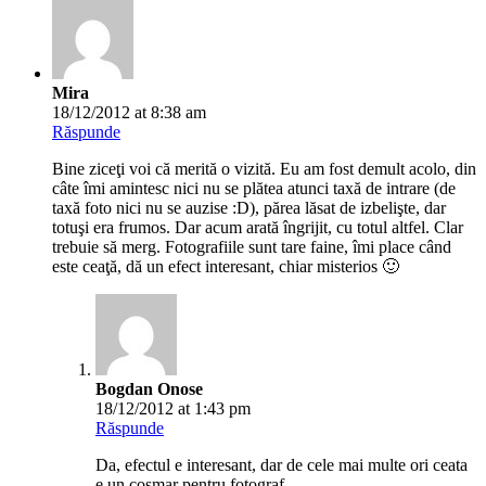
Mira
18/12/2012 at 8:38 am
Răspunde
Bine ziceţi voi că merită o vizită. Eu am fost demult acolo, din
câte îmi amintesc nici nu se plătea atunci taxă de intrare (de
taxă foto nici nu se auzise :D), părea lăsat de izbelişte, dar
totuşi era frumos. Dar acum arată îngrijit, cu totul altfel. Clar
trebuie să merg. Fotografiile sunt tare faine, îmi place când
este ceaţă, dă un efect interesant, chiar misterios 🙂
Bogdan Onose
18/12/2012 at 1:43 pm
Răspunde
Da, efectul e interesant, dar de cele mai multe ori ceata
e un cosmar pentru fotograf.