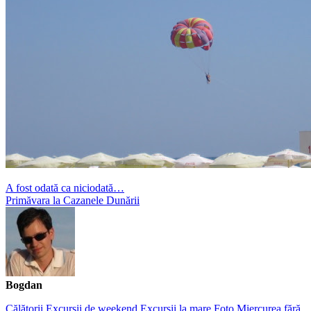
A fost odată ca niciodată…
Primăvara la Cazanele Dunării
Bogdan
Călătorii
Excursii de weekend
Excursii la mare
Foto
Miercurea fără