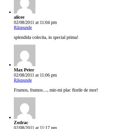
Răspunde
Prima e minunata; la malul marii…
Seara frumoasa!
abbilbal
02/08/2011 at 11:42 pm
Răspunde
Mare, flori şi albina la plajă. Frumoasă zi de relaxare.
...ღ...Dream...ღ...
03/08/2011 at 12:14 am
Răspunde
Superbe flori,as putea sa iti fur si eu una;))