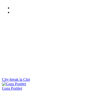
City-break la Cluj
Gura Portiței
Domul din Berlin
București: Muzeul Satului