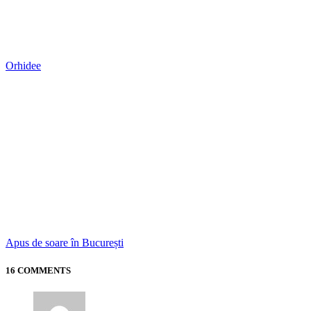
Max Peter
02/08/2011 at 11:06 pm
Răspunde
Frumos, frumos…, mie-mi plac florile de mor!
Zodrac
02/08/2011 at 11:17 pm
Răspunde
Sunt cele mai frumoase lucruri de care ne bucuram vara. Mai
avem putin timp anul acesta.
tu26dor
02/08/2011 at 11:28 pm