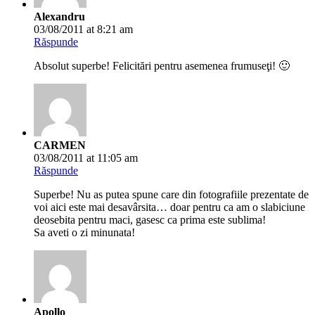
Răspunde
N-aş putea alege una preferată . Sunt frumoase toate .
o zi la fel de frumoasă !
Zina
03/08/2011 at 3:08 pm
Răspunde
Ce modeste si frumoase ! Maci, rapita, traista-ciobanului,
frumuseti salbatice, ingrijite doar de ploaie, de soare si de
vant.
Dintre cele de gradina, irisul violet, cu cristale Swarovski din
fantana ! 🙂
Costin Comba
03/08/2011 at 4:56 pm