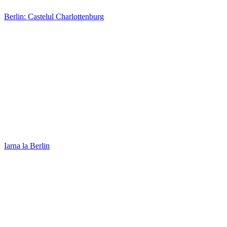
Apus de soare în București
16 COMMENTS
alicee
02/08/2011 at 11:04 pm
Răspunde
splendida colectia, in special prima!