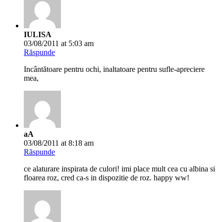
03/08/2011 at 11:05 am
Răspunde
Superbe! Nu as putea spune care din fotografiile prezentate de
voi aici este mai desavârsita… doar pentru ca am o slabiciune
deosebita pentru maci, gasesc ca prima este sublima!
Sa aveti o zi minunata!
Apollo
03/08/2011 at 11:18 am
Răspunde
Multumim pentru vizite si aprecieri. Happy WW 🙂
SoriN
03/08/2011 at 1:39 pm