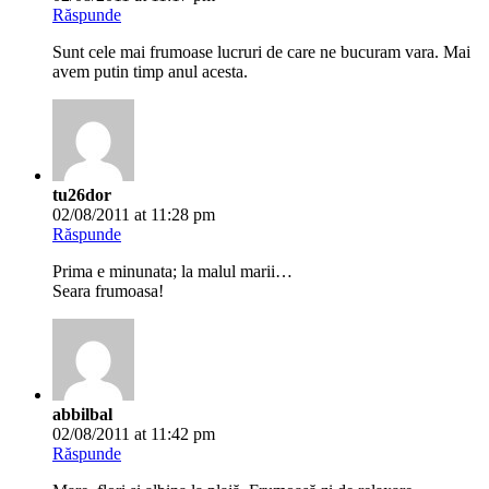
Lumi RO
03/08/2011 at 2:48 am
Răspunde
Florile de camp sunt frumoase, ele sunt frumusetea
intruchipata a salbaticiei neatinsa de mana omului, have a
happy WW!
IULISA
03/08/2011 at 5:03 am
Răspunde
Incântătoare pentru ochi, inaltatoare pentru sufle-apreciere
mea,