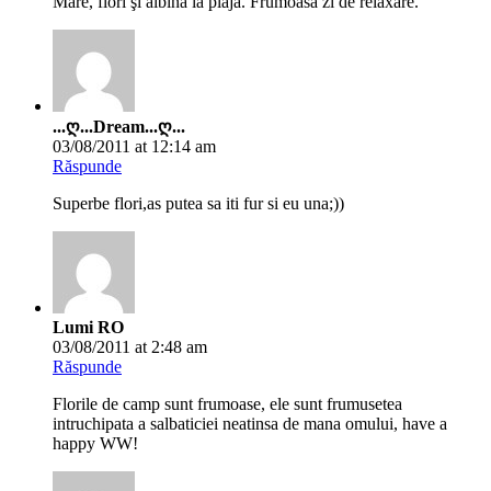
aA
03/08/2011 at 8:18 am
Răspunde
ce alaturare inspirata de culori! imi place mult cea cu albina si
floarea roz, cred ca-s in dispozitie de roz. happy ww!
Alexandru
03/08/2011 at 8:21 am
Răspunde
Absolut superbe! Felicitări pentru asemenea frumuseţi! 🙂
CARMEN