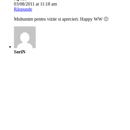
Răspunde
Cat de mult imi place prima fotografie. Parca vad doi batranei,
care stau pe o bancuta, la malul marii, asteptand asfintiul.
Apollo
05/08/2011 at 7:27 pm
Răspunde
@ Costin Comba: esti intr-o dispozitie foarte romantica 🙂
Lasă un răspuns
Adresa ta de email nu va fi publicată.
Câmpurile obligatorii sunt
marcate cu
*