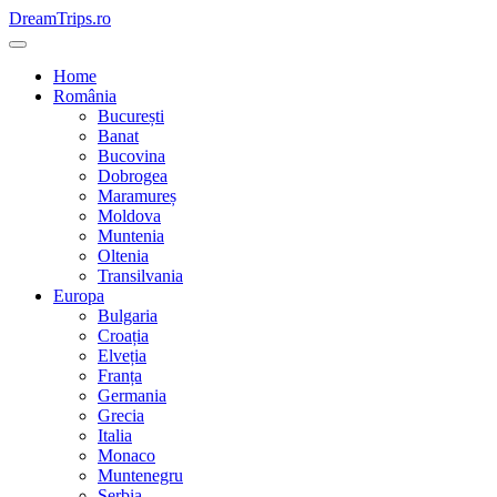
Skip
DreamTrips.ro
to
content
Home
România
București
Banat
Bucovina
Dobrogea
Maramureș
Moldova
Muntenia
Oltenia
Transilvania
Europa
Bulgaria
Croația
Elveția
Franța
Germania
Grecia
Italia
Monaco
Muntenegru
Serbia