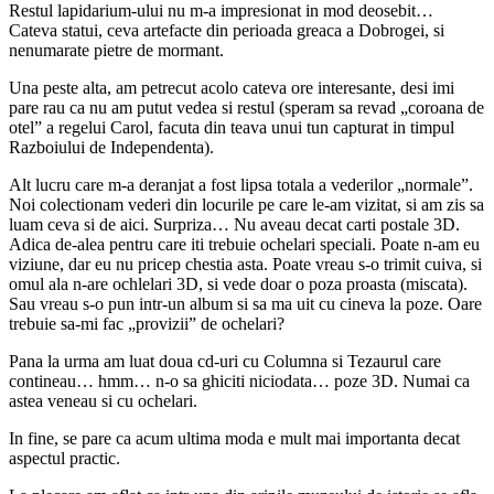
Restul lapidarium-ului nu m-a impresionat in mod deosebit…
Cateva statui, ceva artefacte din perioada greaca a Dobrogei, si
nenumarate pietre de mormant.
Una peste alta, am petrecut acolo cateva ore interesante, desi imi
pare rau ca nu am putut vedea si restul (speram sa revad „coroana de
otel” a regelui Carol, facuta din teava unui tun capturat in timpul
Razboiului de Independenta).
Alt lucru care m-a deranjat a fost lipsa totala a vederilor „normale”.
Noi colectionam vederi din locurile pe care le-am vizitat, si am zis sa
luam ceva si de aici. Surpriza… Nu aveau decat carti postale 3D.
Adica de-alea pentru care iti trebuie ochelari speciali. Poate n-am eu
viziune, dar eu nu pricep chestia asta. Poate vreau s-o trimit cuiva, si
omul ala n-are ochlelari 3D, si vede doar o poza proasta (miscata).
Sau vreau s-o pun intr-un album si sa ma uit cu cineva la poze. Oare
trebuie sa-mi fac „provizii” de ochelari?
Pana la urma am luat doua cd-uri cu Columna si Tezaurul care
contineau… hmm… n-o sa ghiciti niciodata… poze 3D. Numai ca
astea veneau si cu ochelari.
In fine, se pare ca acum ultima moda e mult mai importanta decat
aspectul practic.