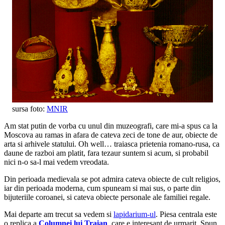
sursa foto:
MNIR
Am stat putin de vorba cu unul din muzeografi, care mi-a spus ca la
Moscova au ramas in afara de cateva zeci de tone de aur, obiecte de
arta si arhivele statului. Oh well… traiasca prietenia romano-rusa, ca
daune de razboi am platit, fara tezaur suntem si acum, si probabil
nici n-o sa-l mai vedem vreodata.
Din perioada medievala se pot admira cateva obiecte de cult religios,
iar din perioada moderna, cum spuneam si mai sus, o parte din
bijuteriile coroanei, si cateva obiecte personale ale familiei regale.
Mai departe am trecut sa vedem si
lapidarium-ul
. Piesa centrala este
o replica a
Columnei lui Traian
, care e interesant de urmarit. Spun