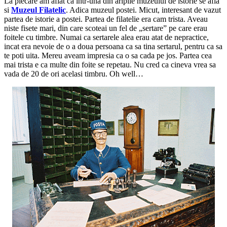
La plecare am aflat ca intr-una din aripile muzeului de istorie se afla
si
Muzeul Filatelic
. Adica muzeul postei. Micut, interesant de vazut
partea de istorie a postei. Partea de filatelie era cam trista. Aveau
niste fisete mari, din care scoteai un fel de „sertare” pe care erau
foitele cu timbre. Numai ca sertarele alea erau atat de nepractice,
incat era nevoie de o a doua persoana ca sa tina sertarul, pentru ca sa
te poti uita. Mereu aveam impresia ca o sa cada pe jos. Partea cea
mai trista e ca multe din foite se repetau. Nu cred ca cineva vrea sa
vada de 20 de ori acelasi timbru. Oh well…