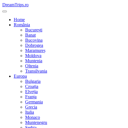
Skip
DreamTrips.ro
to
content
Home
România
București
Banat
Bucovina
Dobrogea
Maramureș
Moldova
Muntenia
Oltenia
Transilvania
Europa
Bulgaria
Croația
Elveția
Franța
Germania
Grecia
Italia
Monaco
Muntenegru
Serbia