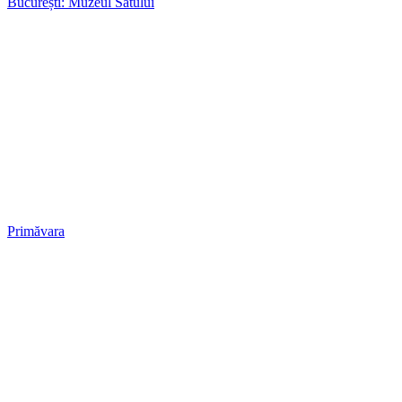
București: Muzeul Satului
Primăvara