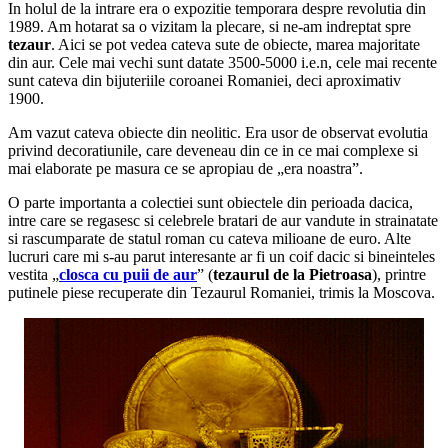
In holul de la intrare era o expozitie temporara despre revolutia din
1989. Am hotarat sa o vizitam la plecare, si ne-am indreptat spre
tezaur
. Aici se pot vedea cateva sute de obiecte, marea majoritate
din aur. Cele mai vechi sunt datate 3500-5000 i.e.n, cele mai recente
sunt cateva din bijuteriile coroanei Romaniei, deci aproximativ
1900.
Am vazut cateva obiecte din neolitic. Era usor de observat evolutia
privind decoratiunile, care deveneau din ce in ce mai complexe si
mai elaborate pe masura ce se apropiau de „era noastra”.
O parte importanta a colectiei sunt obiectele din perioada dacica,
intre care se regasesc si celebrele bratari de aur vandute in strainatate
si rascumparate de statul roman cu cateva milioane de euro. Alte
lucruri care mi s-au parut interesante ar fi un coif dacic si bineinteles
vestita „
closca cu puii de aur
” (
tezaurul de la Pietroasa
), printre
putinele piese recuperate din Tezaurul Romaniei, trimis la Moscova.