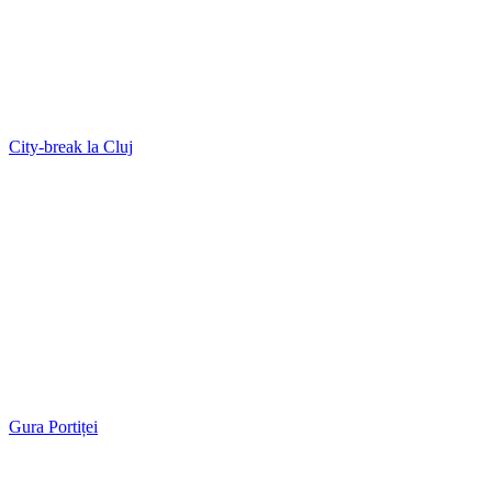
City-break la Cluj
Gura Portiței